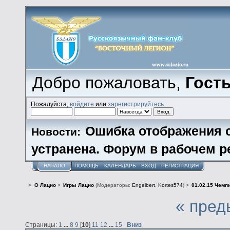
Добро пожаловать,
Гост
Пожалуйста,
войдите
или
зарегистрируйтесь
.
Ошибка отображения 
Новости:
устранена. Форум в рабочем р
НАЧАЛО
ПОМОЩЬ
КАЛЕНДАРЬ
ВХОД
РЕГИСТРАЦИЯ
>
О Лацио
>
Игры Лацио
(Модераторы:
Engelbert
,
Kortes574
) >
01.02.15 Чемпи
« пред
Страницы:
1
...
8
9
[
10
]
11
12
...
15
Вниз