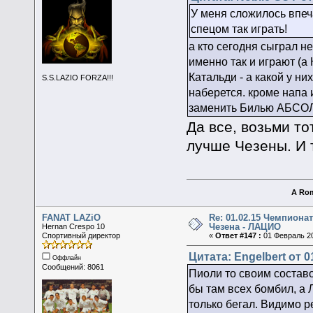
У меня сложилось впеч
спецом так играть!
а кто сегодня сыграл н
именно так и играют (а
Катальди - а какой у ни
S.S.LAZIO FORZA!!!
наберется. кроме напа
заменить Билью АБСОЛ
Да все, возьми т
лучше Чезены. И 
A Rom
FANAT LAZiO
Re: 01.02.15 Чемпионат
Чезена - ЛАЦИО
Hernan Crespo 10
Спортивный директор
«
Ответ #147 :
01 Февраль 20
Цитата: Engelbert от 0
Оффлайн
Сообщений: 8061
Пиоли то своим составо
бы там всех бомбил, а 
только бегал. Видимо р