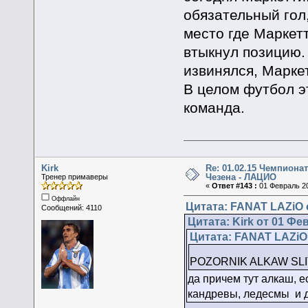
обязательный гол,
место где Маркетт
втыкнул позицию.
извинялся, Маркет
В целом футбол э
команда.
Kirk
Re: 01.02.15 Чемпионат
Чезена - ЛАЦИО
Тренер примаверы
«
Ответ #143 :
01 Февраль 20
Оффлайн
Цитата: FANAT LAZiO о
Сообщений: 4110
Цитата: Kirk от 01 Фе
Цитата: FANAT LAZiO 
POZORNIK ALKAW SL
да причем тут алкаш, е
кандревы, ледесмы и д