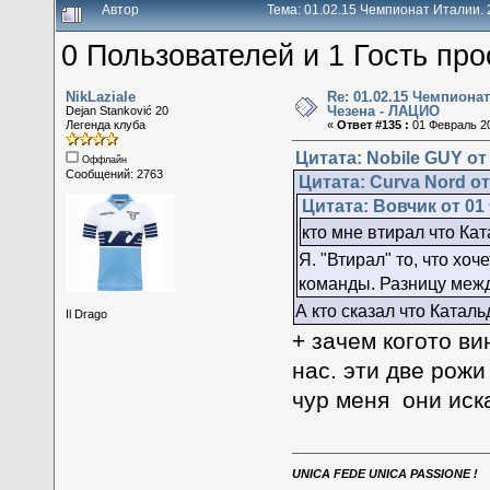
Автор
Тема: 01.02.15 Чемпионат Италии. 
0 Пользователей и 1 Гость про
NikLaziale
Re: 01.02.15 Чемпионат
Чезена - ЛАЦИО
Dejan Stanković 20
Легенда клуба
«
Ответ #135 :
01 Февраль 20
Цитата: Nobile GUY от
Оффлайн
Сообщений: 2763
Цитата: Curva Nord от
Цитата: Вовчик от 01
кто мне втирал что Ка
Я. "Втирал" то, что хоч
команды. Разницу межд
А кто сказал что Каталь
Il Drago
+ зачем когото ви
нас. эти две рожи
чур меня они иск
UNICA FEDE UNICA PASSIONE !