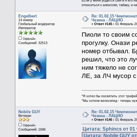
Если у меня родится сын и я его н
относиться к алкоголю, табаку, и н
Engelbert
Re: 01.02.15 Чемпионат
Чезена - ЛАЦИО
14 номер
Глобальный модератор
«
Ответ #145 :
01 Февраль 20
Император
Пиоли то своим с
Оффлайн
прогулку. Онази 
Сообщений: 32513
номер отбывал. Б
решил, что это лу
ним тяжело не сог
ЛЕ, за ЛЧ мусор с
"Я хотел бы посвятить этот трофей
"Мы хотели велосипед - теперь ну
Nobile GUY
Re: 01.02.15 Чемпионат
Чезена - ЛАЦИО
Ветеран
«
Ответ #146 :
01 Февраль 20
Оффлайн
Цитата: Sphincs от 01
Сообщений: 1696
Цитата: Nobile GUY от