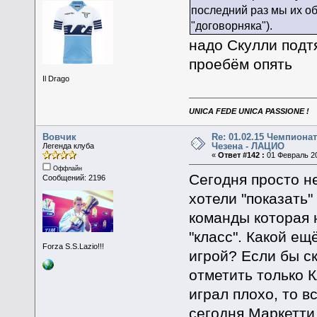
последний раз мы их о
"договорняка").
надо Скулли подт
проебём опять
Il Drago
UNICA FEDE UNICA PASSIONE !
Вовчик
Re: 01.02.15 Чемпионат
Чезена - ЛАЦИО
Легенда клуба
«
Ответ #142 :
01 Февраль 20
Оффлайн
Сегодня просто н
Сообщений: 2196
хотели "показать
команды которая н
"класс". Какой ещ
Forza S.S.Lazio!!!
игрой? Если бы ск
отметить только К
играл плохо, то в
сегодня Маркетти