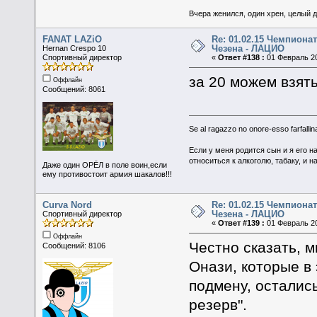
Вчера женился, один хрен, целый 
FANAT LAZiO
Re: 01.02.15 Чемпионат
Чезена - ЛАЦИО
Hernan Crespo 10
Спортивный директор
«
Ответ #138 :
01 Февраль 20
за 20 можем взять
Оффлайн
Сообщений: 8061
Se al ragazzo no onore-esso farfallina
Если у меня родится сын и я его н
относиться к алкоголю, табаку, и н
Даже один ОРЁЛ в поле воин,если
ему противостоит армия шакалов!!!
Curva Nord
Re: 01.02.15 Чемпионат
Чезена - ЛАЦИО
Спортивный директор
«
Ответ #139 :
01 Февраль 20
Оффлайн
Честно сказать, 
Сообщений: 8106
Онази, которые в
подмену, остались
резерв".