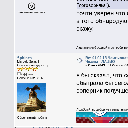
"договорняка").
почти уверен что
в тото обнародую
скажу.
Лациале клуб родной я до гроба тол
Sphincs
Re: 01.02.15 Чемпионат
Чезена - ЛАЦИО
Marcelo Salas 9
Спортивный директор
«
Ответ #149 :
01 Февраль 20
я бы сказал, что 
Оффлайн
Сообщений: 9814
обыграла бы сегод
соперник получше
Я добрый, но добра не сделал ник
Обреченный любить