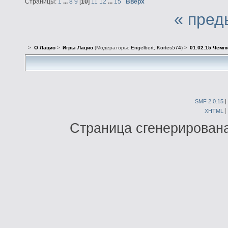
Страницы:
1
...
8
9
[
10
]
11
12
...
15
Вверх
« пред
>
О Лацио
>
Игры Лацио
(Модераторы:
Engelbert
,
Kortes574
) >
01.02.15 Чемпи
SMF 2.0.15
|
XHTML
Страница сгенерирована 