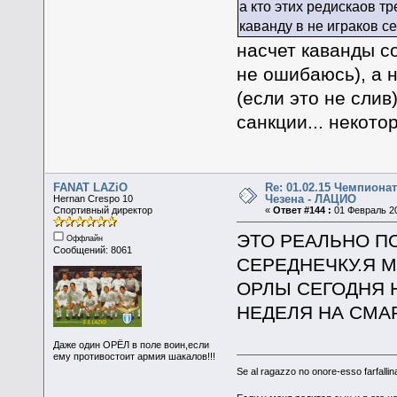
а кто этих редискаов т
каванду в не играков с
насчет каванды с
не ошибаюсь), а 
(если это не сли
санкции... некото
FANAT LAZiO
Re: 01.02.15 Чемпионат
Чезена - ЛАЦИО
Hernan Crespo 10
Спортивный директор
«
Ответ #144 :
01 Февраль 20
ЭТО РЕАЛЬНО П
Оффлайн
Сообщений: 8061
СЕРЕДНЕЧКУ.Я МО
ОРЛЫ СЕГОДНЯ НА
НЕДЕЛЯ НА СМАРКУ
Даже один ОРЁЛ в поле воин,если
ему противостоит армия шакалов!!!
Se al ragazzo no onore-esso farfallina