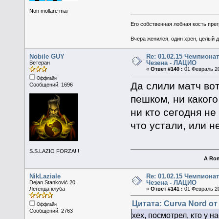
Non mollare mai
Его собственная лобная кость пре
Вчера женился, один хрен, целый 
Nobile GUY
Re: 01.02.15 Чемпионат
Чезена - ЛАЦИО
Ветеран
«
Ответ #140 :
01 Февраль 20
Оффлайн
Да слили матч вот
Сообщений: 1696
пешком, ни какого
ни кто сегодня не
что устали, или 
S.S.LAZIO FORZA!!!
A Rom
NikLaziale
Re: 01.02.15 Чемпионат
Чезена - ЛАЦИО
Dejan Stanković 20
Легенда клуба
«
Ответ #141 :
01 Февраль 20
Цитата: Curva Nord от
Оффлайн
Сообщений: 2763
хех, посмотрел, кто у 