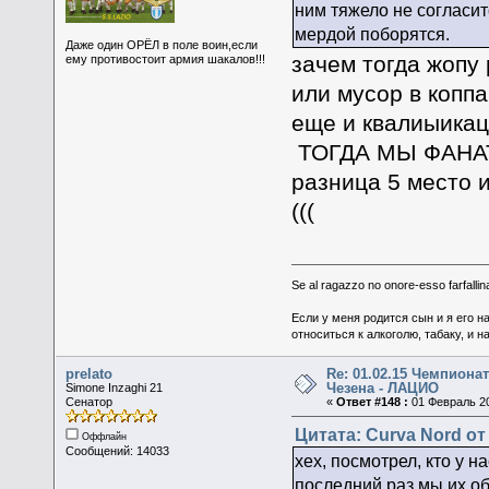
ним тяжело не согласитс
мердой поборятся.
Даже один ОРЁЛ в поле воин,если
зачем тогда жопу 
ему противостоит армия шакалов!!!
или мусор в коппа 
еще и квалиыикац
ТОГДА МЫ ФАНА
разница 5 место 
(((
Se al ragazzo no onore-esso farfallina
Если у меня родится сын и я его н
относиться к алкоголю, табаку, и н
prelato
Re: 01.02.15 Чемпионат
Чезена - ЛАЦИО
Simone Inzaghi 21
Сенатор
«
Ответ #148 :
01 Февраль 20
Цитата: Curva Nord от
Оффлайн
Сообщений: 14033
хех, посмотрел, кто у 
последний раз мы их о