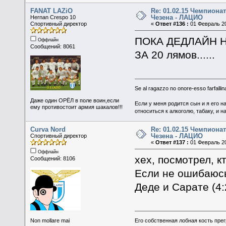
FANAT LAZiO
Re: 01.02.15 Чемпионат
Чезена - ЛАЦИО
Hernan Crespo 10
Спортивный директор
«
Ответ #136 :
01 Февраль 20
ПОКА ДЕДЛАЙН НА
Оффлайн
Сообщений: 8061
ЗА 20 лямов......
Se al ragazzo no onore-esso farfallina
Даже один ОРЁЛ в поле воин,если
Если у меня родится сын и я его н
ему противостоит армия шакалов!!!
относиться к алкоголю, табаку, и н
Curva Nord
Re: 01.02.15 Чемпионат
Чезена - ЛАЦИО
Спортивный директор
«
Ответ #137 :
01 Февраль 20
Оффлайн
хех, посмотрел, к
Сообщений: 8106
Если не ошибаюсь
Деде и Сарате (4:
Non mollare mai
Его собственная лобная кость пре