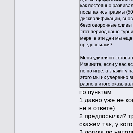
как постоянно развивал
посыпались травмы (50
дисквалификации, внов
безоговорочные сливы ау
этот период наше турн
мере, в эти дни мы еще
предпосылки?
Меня удивляют сетования 
Извините, если у вас 
не по игре, а значит у 
этого мы их уверенно вы
равно в итоге оказывал
по пунктам
1 давно уже не ко
не в ответе)
2 предпосылки? т
скажем так, у ког
3 логика по напол