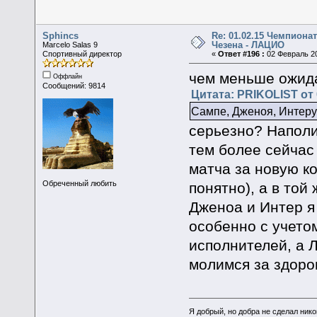
Sphincs
Re: 01.02.15 Чемпионат
Чезена - ЛАЦИО
Marcelo Salas 9
Спортивный директор
«
Ответ #196 :
02 Февраль 20
чем меньше ожид
Оффлайн
Сообщений: 9814
Цитата: PRIKOLIST от 
Сампе, Дженоя, Интеру
серьезно? Наполи
тем более сейчас 
матча за новую ко
Обреченный любить
понятно), а в той
Дженоа и Интер я
особенно с учетом
исполнителей, а Л
молимся за здоро
Я добрый, но добра не сделал ник