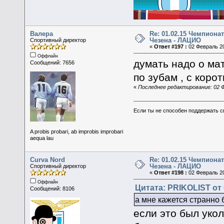
Валера
Re: 01.02.15 Чемпионат
Чезена - ЛАЦИО
Спортивный директор
«
Ответ #197 :
02 Февраль 20
Оффлайн
думать надо о ма
Сообщений: 7656
по зубам , с коро
«
Последнее редактирование: 02 Ф
Если ты не способен поддержать с
A probis probari, ab improbis improbari
aequa lau
Curva Nord
Re: 01.02.15 Чемпионат
Чезена - ЛАЦИО
Спортивный директор
«
Ответ #198 :
02 Февраль 20
Оффлайн
Цитата: PRIKOLIST от 
Сообщений: 8106
а мне кажется странно
если это был укол