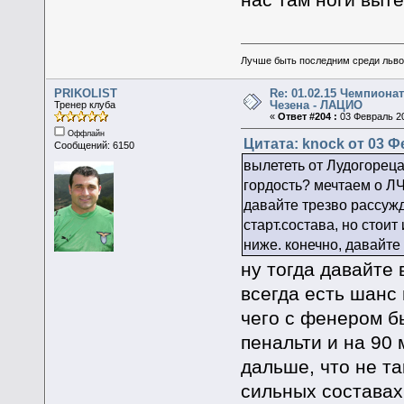
Лучше быть последним среди льво
PRIKOLIST
Re: 01.02.15 Чемпионат
Чезена - ЛАЦИО
Тренер клуба
«
Ответ #204 :
03 Февраль 20
Оффлайн
Цитата: knock от 03 Ф
Сообщений: 6150
вылететь от Лудогорец
гордость? мечтаем о ЛЧ
давайте трезво рассужд
старт.состава, но стоит
ниже. конечно, давайте
ну тогда давайте
всегда есть шанс 
чего с фенером б
пенальти и на 90
дальше, что не та
сильных составах