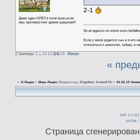
2-1
Даже один ОРЁЛ в поле воин,если
ему противостоит армия шакалов!!!
Se al ragazzo no onore-esso farfallina
Если у меня родится сын и я его н
относиться к алкоголю, табаку, и н
Страницы:
1
...
12
13
[
14
]
15
Вверх
« пред
>
О Лацио
>
Игры Лацио
(Модераторы:
Engelbert
,
Kortes574
) >
01.02.15 Чемпи
SMF 2.0.15
|
XHTML
Страница сгенерирована