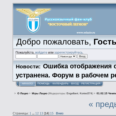
Добро пожаловать,
Гост
Пожалуйста,
войдите
или
зарегистрируйтесь
.
Ошибка отображения 
Новости:
устранена. Форум в рабочем р
НАЧАЛО
ПОМОЩЬ
КАЛЕНДАРЬ
ВХОД
РЕГИСТРАЦИЯ
>
О Лацио
>
Игры Лацио
(Модераторы:
Engelbert
,
Kortes574
) >
01.02.15 Чемпи
« пред
Страницы:
1
...
12
13
[
14
]
15
Вниз