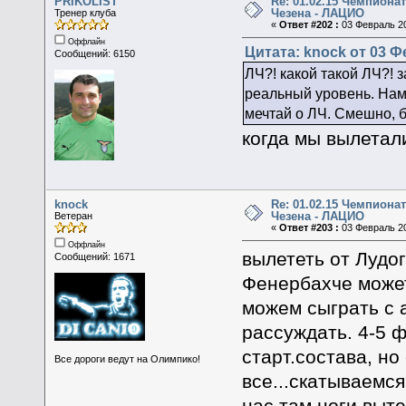
PRIKOLIST
Re: 01.02.15 Чемпионат
Чезена - ЛАЦИО
Тренер клуба
«
Ответ #202 :
03 Февраль 20
Оффлайн
Цитата: knock от 03 Ф
Сообщений: 6150
ЛЧ?! какой такой ЛЧ?! 
реальный уровень. Нам 
мечтай о ЛЧ. Смешно, б
когда мы вылетали
knock
Re: 01.02.15 Чемпионат
Чезена - ЛАЦИО
Ветеран
«
Ответ #203 :
03 Февраль 20
Оффлайн
вылететь от Лудо
Сообщений: 1671
Фенербахче может
можем сыграть с 
рассуждать. 4-5 
старт.состава, но
Все дороги ведут на Олимпико!
все...скатываемся
нас там ноги выт