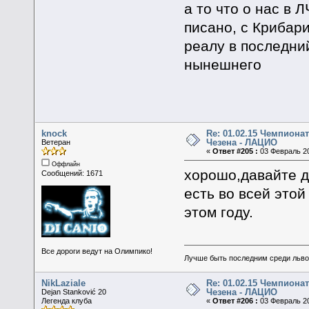
а то что о нас в 
писано, с Крибари
реалу в последний
нынешнего
knock
Re: 01.02.15 Чемпионат
Чезена - ЛАЦИО
Ветеран
«
Ответ #205 :
03 Февраль 20
Оффлайн
хорошо,давайте др
Сообщений: 1671
есть во всей этой
этом году.
Все дороги ведут на Олимпико!
Лучше быть последним среди льво
NikLaziale
Re: 01.02.15 Чемпионат
Чезена - ЛАЦИО
Dejan Stanković 20
Легенда клуба
«
Ответ #206 :
03 Февраль 20