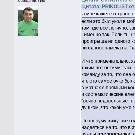
Сообщений: 6150
Цитата: PRIKOLIST от 
а мне кажется странно
если это был укол в мо
там, где все логично, 
- именно так. Если ты н
проигрыша ни одного кр
ни одного намека на "д
И что примечательно, х
таким вот оптимистам, 
команду за то, что она 
что это самое очко был
в матчах с прямыми ко
и систематические влет
"вечно недовольные" пр
душком, что какой уже г
По форуму вижу, ни я о
надеяться на то, что в 
нужны
предпосылки
,