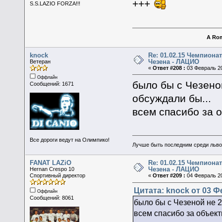
+++
S.S.LAZIO FORZA!!!
A Rom
knock
Re: 01.02.15 Чемпионат
Чезена - ЛАЦИО
Ветеран
«
Ответ #208 :
03 Февраль 20
Оффлайн
было бы с Чезеной
Сообщений: 1671
обсуждали бы...
всем спасибо за 
Все дороги ведут на Олимпико!
Лучше быть последним среди льво
FANAT LAZiO
Re: 01.02.15 Чемпионат
Чезена - ЛАЦИО
Hernan Crespo 10
Спортивный директор
«
Ответ #209 :
04 Февраль 20
Цитата: knock от 03 Ф
Оффлайн
Сообщений: 8061
было бы с Чезеной не 2:
всем спасибо за объек