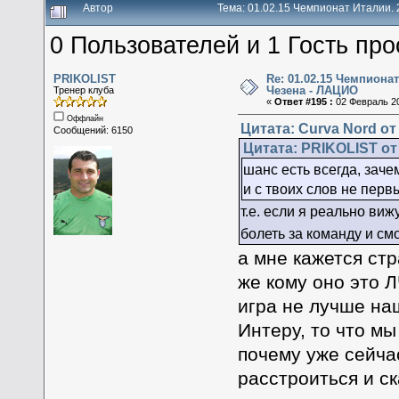
Автор
Тема: 01.02.15 Чемпионат Италии. 
0 Пользователей и 1 Гость про
PRIKOLIST
Re: 01.02.15 Чемпионат
Чезена - ЛАЦИО
Тренер клуба
«
Ответ #195 :
02 Февраль 20
Оффлайн
Цитата: Curva Nord от
Сообщений: 6150
Цитата: PRIKOLIST от 
шанс есть всегда, зач
и с твоих слов не перв
т.е. если я реально виж
болеть за команду и см
а мне кажется ст
же кому оно это Л
игра не лучше на
Интеру, то что мы
почему уже сейчас
расстроиться и ск