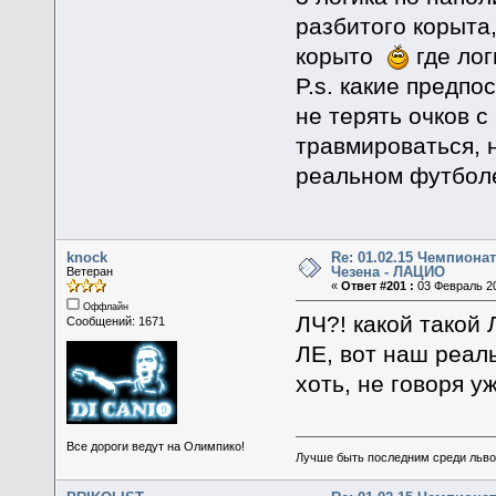
разбитого корыта,
корыто
где лог
P.s. какие предп
не терять очков с
травмироваться, н
реальном футбол
knock
Re: 01.02.15 Чемпионат
Чезена - ЛАЦИО
Ветеран
«
Ответ #201 :
03 Февраль 20
Оффлайн
ЛЧ?! какой такой 
Сообщений: 1671
ЛЕ, вот наш реал
хоть, не говоря у
Все дороги ведут на Олимпико!
Лучше быть последним среди льво