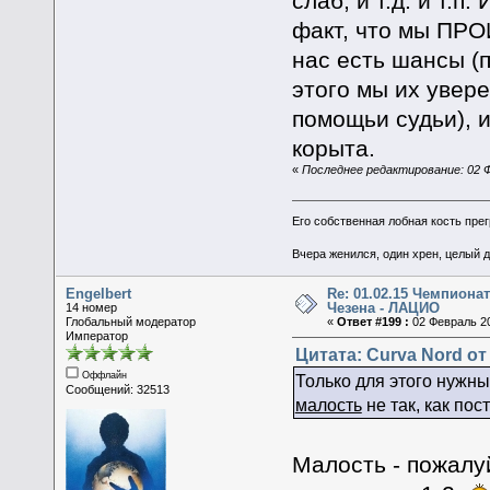
слаб, и т.д. и т.п
факт, что мы ПРО
нас есть шансы (п
этого мы их увере
помощьи судьи), и
корыта.
«
Последнее редактирование: 02 Ф
Его собственная лобная кость пре
Вчера женился, один хрен, целый 
Engelbert
Re: 01.02.15 Чемпионат
Чезена - ЛАЦИО
14 номер
Глобальный модератор
«
Ответ #199 :
02 Февраль 20
Император
Цитата: Curva Nord от
Оффлайн
Только для этого нужн
Сообщений: 32513
малость
не так, как пос
Малость - пожалуй