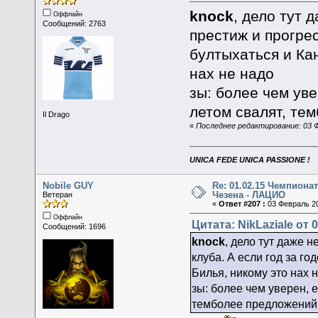
knock
, дело тут 
Оффлайн
Сообщений: 2763
престиж и прогрес
бултыхаться и Ка
нах не надо
зы: более чем уве
летом свалят, те
Il Drago
«
Последнее редактирование: 03 Фе
UNICA FEDE UNICA PASSIONE !
Nobile GUY
Re: 01.02.15 Чемпионат
Чезена - ЛАЦИО
Ветеран
«
Ответ #207 :
03 Февраль 20
Оффлайн
Цитата: NikLaziale от 
Сообщений: 1696
knock
, дело тут даже н
клуба. А если год за г
Билья, никому это нах 
зы: более чем уверен, е
темболее предложений 