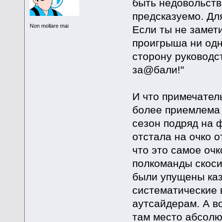
быть недовольства
предсказуемо. Дл
Non mollare mai
Если ты не замети
проигрыша ни одно
сторону руководст
за@бали!"
И что примечател
более приемлема 
сезон подряд на ф
отстала на очко о
что это самое очк
полкоманды скоси
были упущены каз
систематические в
аутсайдерам. А во
там место абсолют