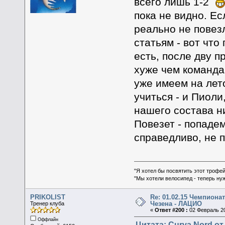
всего лишь 1-2
пока не видно. Ес
реально не повез
статьям - вот что
есть, после дву 
хуже чем команда
уже имеем на лето
учиться - и Пиоли
нашего состава ни
Повезет - попадем
справедливо, не п
"Я хотел бы посвятить этот трофей
"Мы хотели велосипед - теперь ну
PRIKOLIST
Re: 01.02.15 Чемпионат
Чезена - ЛАЦИО
Тренер клуба
«
Ответ #200 :
02 Февраль 20
Оффлайн
Цитата: Curva Nord от