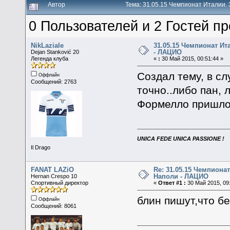
Автор
Тема: 31.05.15 Чемпионат Италии.
0 Пользователей и 2 Гостей пр
NikLaziale
31.05.15 Чемпионат Ита
- ЛАЦИО
Dejan Stanković 20
Легенда клуба
«
:
30 Май 2015, 00:51:44 »
Создал тему, в сл
Оффлайн
Сообщений: 2763
точно..либо пан, 
Формелло пришло
UNICA FEDE UNICA PASSIONE !
Il Drago
FANAT LAZiO
Re: 31.05.15 Чемпионат
Наполи - ЛАЦИО
Hernan Crespo 10
Спортивный директор
«
Ответ #1 :
30 Май 2015, 09:
блин пишут,что без
Оффлайн
Сообщений: 8061