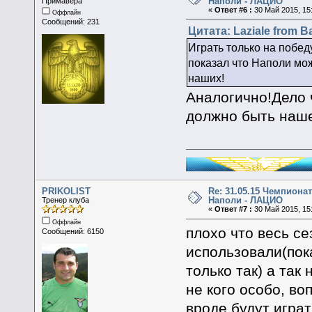
Наполи - ЛАЦИО
Примавера
«
Ответ #6 :
30 Май 2015, 15:
Оффлайн
Сообщений: 231
Цитата: Laziale from B
Играть только на побед
показал что Наполи мож
наших!
Аналогично!Дело 
должно быть наше
PRIKOLIST
Re: 31.05.15 Чемпионат
Наполи - ЛАЦИО
Тренер клуба
«
Ответ #7 :
30 Май 2015, 15:
Оффлайн
плохо что весь се
Сообщений: 6150
использовали(пок
только так) а так
не кого особо, во
вроде будут игра