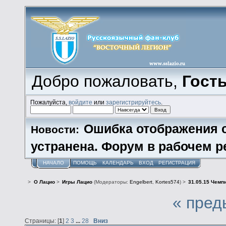
Добро пожаловать,
Гост
Пожалуйста,
войдите
или
зарегистрируйтесь
.
Ошибка отображения 
Новости:
устранена. Форум в рабочем р
НАЧАЛО
ПОМОЩЬ
КАЛЕНДАРЬ
ВХОД
РЕГИСТРАЦИЯ
>
О Лацио
>
Игры Лацио
(Модераторы:
Engelbert
,
Kortes574
) >
31.05.15 Чемп
« пред
Страницы: [
1
]
2
3
...
28
Вниз