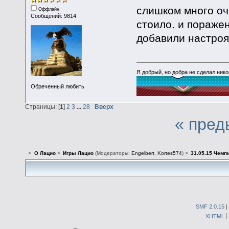
слишком много очк
Оффлайн
Сообщений: 9814
стоило. и поражен
добавили настроя
Я добрый, но добра не сделал ник
Обреченный любить
Страницы: [
1
]
2
3
...
28
Вверх
« пред
>
О Лацио
>
Игры Лацио
(Модераторы:
Engelbert
,
Kortes574
) >
31.05.15 Чемп
SMF 2.0.15
|
XHTML