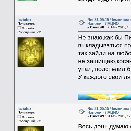
lazialex
Re: 31.05.15 Чемпионат
Наполи - ЛАЦИО
Примавера
«
Ответ #8 :
30 Май 2015, 15:
Оффлайн
Сообщений: 231
Не знаю,как бы П
выкладываться по
так зайди на любо
не защищаю,косяки
упал, подстелил 
У каждого свои ля
lazialex
Re: 31.05.15 Чемпионат
Наполи - ЛАЦИО
Примавера
«
Ответ #9 :
31 Май 2015, 17:
Оффлайн
Сообщений: 231
Весь день думаю 