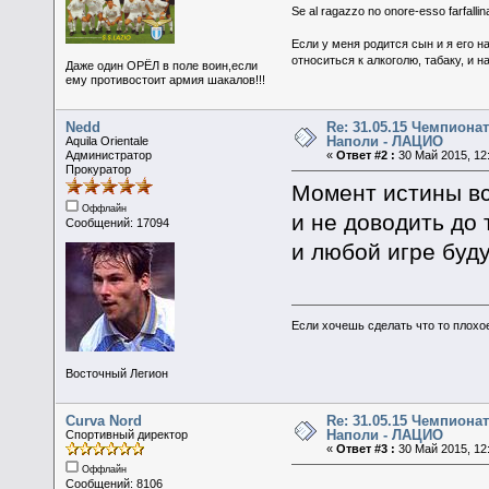
Se al ragazzo no onore-esso farfallina
Если у меня родится сын и я его н
относиться к алкоголю, табаку, и н
Даже один ОРЁЛ в поле воин,если
ему противостоит армия шакалов!!!
Nedd
Re: 31.05.15 Чемпионат
Наполи - ЛАЦИО
Aquila Orientale
Администратор
«
Ответ #2 :
30 Май 2015, 12:
Прокуратор
Момент истины все
Оффлайн
и не доводить до 
Сообщений: 17094
и любой игре буду
Если хочешь сделать что то плохо
Восточный Легион
Curva Nord
Re: 31.05.15 Чемпионат
Наполи - ЛАЦИО
Спортивный директор
«
Ответ #3 :
30 Май 2015, 12:
Оффлайн
Сообщений: 8106