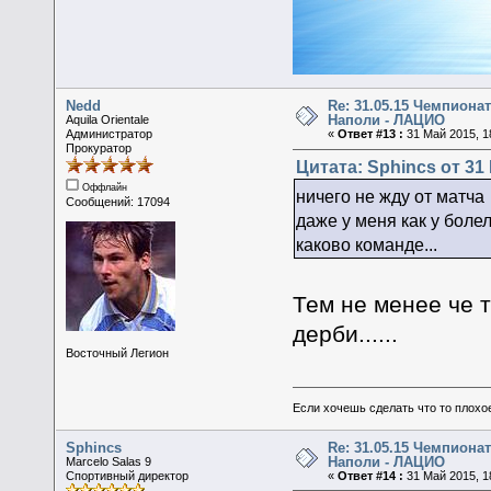
Nedd
Re: 31.05.15 Чемпионат
Наполи - ЛАЦИО
Aquila Orientale
Администратор
«
Ответ #13 :
31 Май 2015, 1
Прокуратор
Цитата: Sphincs от 31 
Оффлайн
ничего не жду от матч
Сообщений: 17094
даже у меня как у боле
каково команде...
Тем не менее че 
дерби......
Восточный Легион
Если хочешь сделать что то плохо
Sphincs
Re: 31.05.15 Чемпионат
Наполи - ЛАЦИО
Marcelo Salas 9
Спортивный директор
«
Ответ #14 :
31 Май 2015, 1