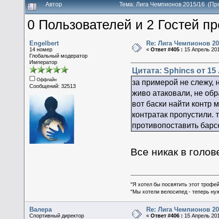
Автор
Тема: Лига Чемпионов 2015/16 (Пр
0 Пользователей и 2 Гостей пр
Engelbert
Re: Лига Чемпионов 20
14 номер
«
Ответ #405 :
15 Апрель 201
Глобальный модератор
Император
Цитата: Sphincs от 15
Оффлайн
за примерой не слежу, 
Сообщений: 32513
живо атаковали, не об
вот баски найти контр 
контратак пропустили. 
противопоставить бар
Все никак в голо
"Я хотел бы посвятить этот трофей
"Мы хотели велосипед - теперь ну
Валера
Re: Лига Чемпионов 20
Спортивный директор
«
Ответ #406 :
15 Апрель 201