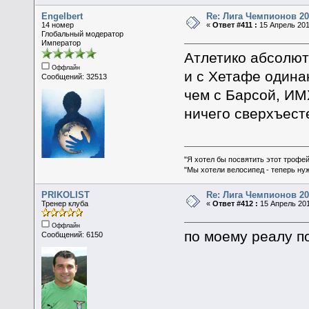
Engelbert
Re: Лига Чемпионов 20
14 номер
«
Ответ #411 :
15 Апрель 201
Глобальный модератор
Император
Атлетико абсолют
Оффлайн
и с Хетафе одинак
Сообщений: 32513
чем с Барсой, ИМ
ничего сверхъест
"Я хотел бы посвятить этот трофей
"Мы хотели велосипед - теперь ну
PRIKOLIST
Re: Лига Чемпионов 20
Тренер клуба
«
Ответ #412 :
15 Апрель 201
Оффлайн
по моему реалу п
Сообщений: 6150