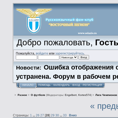
Добро пожаловать,
Гост
Пожалуйста,
войдите
или
зарегистрируйтесь
.
Ошибка отображения 
Новости:
устранена. Форум в рабочем р
НАЧАЛО
ПОМОЩЬ
КАЛЕНДАРЬ
ВХОД
РЕГИСТРАЦИЯ
>
Разное
>
О футболе
(Модераторы:
Engelbert
,
Kortes574
) >
Лига Чемпионов 
« пред
Страницы:
1
...
26
27
[
28
]
29
30
...
33
Вниз