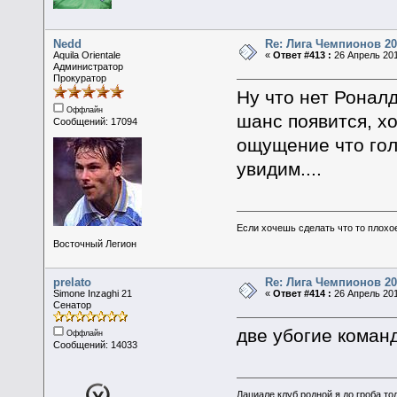
Nedd
Re: Лига Чемпионов 20
Aquila Orientale
«
Ответ #413 :
26 Апрель 201
Администратор
Прокуратор
Ну что нет Ронал
Оффлайн
шанс появится, хо
Сообщений: 17094
ощущение что гол
увидим....
Если хочешь сделать что то плохо
Восточный Легион
prelato
Re: Лига Чемпионов 20
Simone Inzaghi 21
«
Ответ #414 :
26 Апрель 201
Сенатор
две убогие коман
Оффлайн
Сообщений: 14033
Лациале клуб родной я до гроба тол