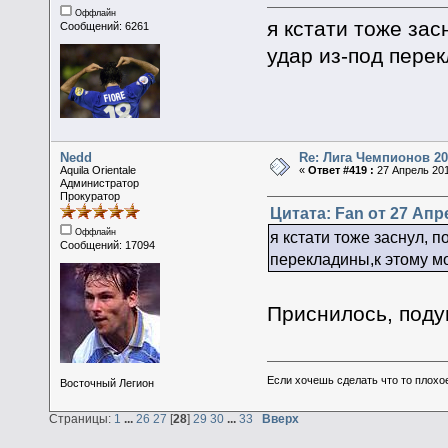
Оффлайн
я кстати тоже зас
Сообщений: 6261
удар из-под пере
Nedd
Re: Лига Чемпионов 20
Aquila Orientale
«
Ответ #419 :
27 Апрель 201
Администратор
Прокуратор
Цитата: Fan от 27 Апре
Оффлайн
я кстати тоже заснул, 
Сообщений: 17094
перекладины,к этому м
Приснилось, под
Если хочешь сделать что то плохо
Восточный Легион
Страницы:
1
...
26
27
[
28
]
29
30
...
33
Вверх