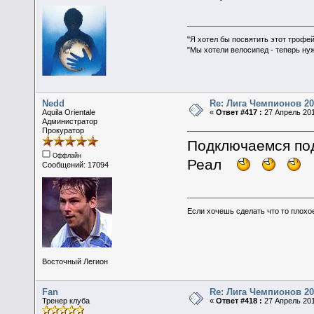
"Я хотел бы посвятить этот трофей
"Мы хотели велосипед - теперь ну
Nedd
Re: Лига Чемпионов 20
Aquila Orientale
«
Ответ #417 :
27 Апрель 201
Администратор
Прокуратор
Подключаемся под
Оффлайн
Реал
Сообщений: 17094
Если хочешь сделать что то плохо
Восточный Легион
Fan
Re: Лига Чемпионов 20
Тренер клуба
«
Ответ #418 :
27 Апрель 201