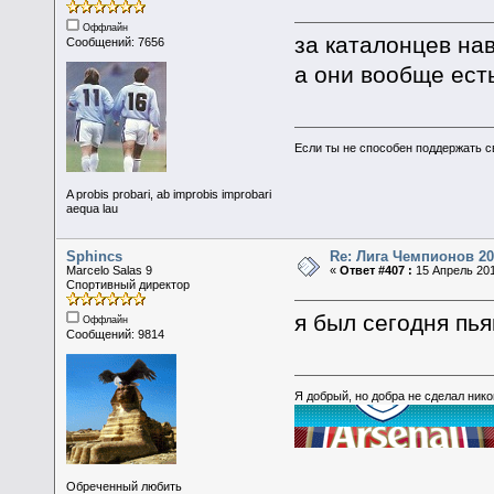
Оффлайн
за каталонцев н
Сообщений: 7656
а они вообще ест
Если ты не способен поддержать с
A probis probari, ab improbis improbari
aequa lau
Sphincs
Re: Лига Чемпионов 20
Marcelo Salas 9
«
Ответ #407 :
15 Апрель 201
Спортивный директор
я был сегодня пья
Оффлайн
Сообщений: 9814
Я добрый, но добра не сделал ник
Обреченный любить