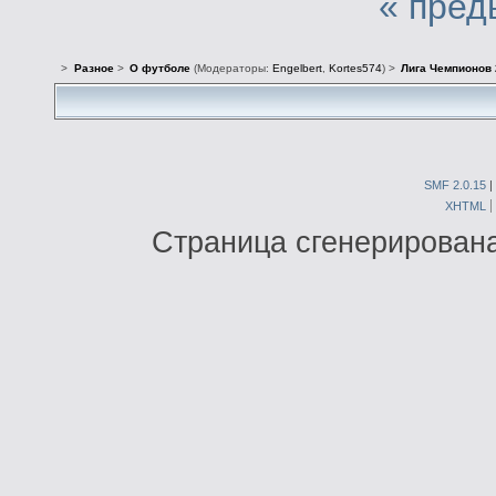
« пред
>
Разное
>
О футболе
(Модераторы:
Engelbert
,
Kortes574
) >
Лига Чемпионов 
SMF 2.0.15
|
XHTML
Страница сгенерирована 