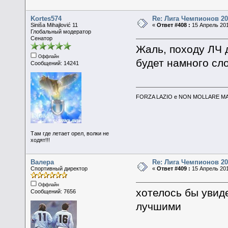
Kortes574
Re: Лига Чемпионов 20
Siniša Mihajlović 11
«
Ответ #408 :
15 Апрель 201
Глобальный модератор
Сенатор
Жаль, походу ЛЧ 
Оффлайн
будет намного сл
Сообщений: 14241
FORZA LAZIO e NON MOLLARE MAI
Там где летает орел, волки не
ходят!!!
Валера
Re: Лига Чемпионов 20
Спортивный директор
«
Ответ #409 :
15 Апрель 201
Оффлайн
хотелось бы увид
Сообщений: 7656
лучшими