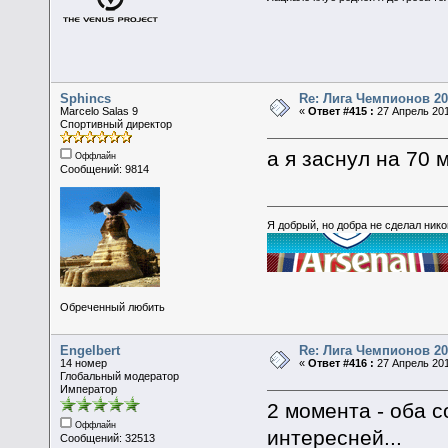
Sphincs
Re: Лига Чемпионов 20
Marcelo Salas 9
«
Ответ #415 :
27 Апрель 201
Спортивный директор
а я заснул на 70
Оффлайн
Сообщений: 9814
Я добрый, но добра не сделал ник
Обреченный любить
Engelbert
Re: Лига Чемпионов 20
14 номер
«
Ответ #416 :
27 Апрель 201
Глобальный модератор
Император
2 момента - оба 
Оффлайн
интересней...
Сообщений: 32513