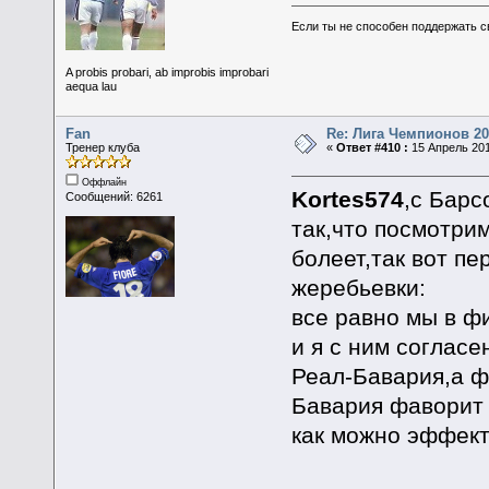
Если ты не способен поддержать с
A probis probari, ab improbis improbari
aequa lau
Fan
Re: Лига Чемпионов 20
Тренер клуба
«
Ответ #410 :
15 Апрель 201
Оффлайн
Kortes574
,с Барс
Сообщений: 6261
так,что посмотрим
болеет,так вот пе
жеребьевки:
все равно мы в ф
и я с ним соглас
Реал-Бавария,а ф
Бавария фаворит 
как можно эффект