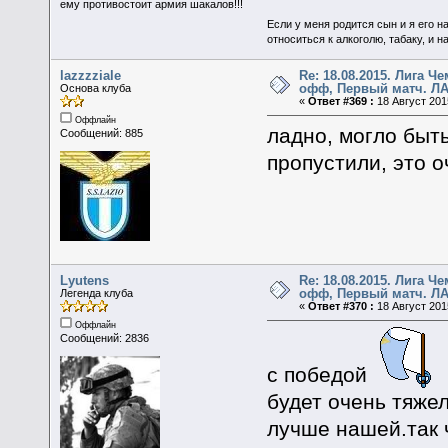
ему противостоит армия шакалов!!!
Если у меня родится сын и я его н
относиться к алкоголю, табаку, и н
lazzzziale
Re: 18.08.2015. Лига Ч
офф, Первый матч. ЛА
Основа клуба
«
Ответ #369 :
18 Август 2015
Оффлайн
ладно, могло быть
Сообщений: 885
пропустили, это о
Lyutens
Re: 18.08.2015. Лига Ч
офф, Первый матч. ЛА
Легенда клуба
«
Ответ #370 :
18 Август 2015
Оффлайн
Сообщений: 2836
с победой
будет очень тяжел
лучше нашей.так 