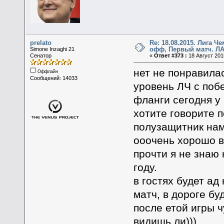
prelato
Re: 18.08.2015. Лига Ч
офф, Первый матч. ЛА
Simone Inzaghi 21
Сенатор
«
Ответ #373 :
18 Август 2015
нет не понравилас
Оффлайн
Сообщений: 14033
уровень ЛЧ с побе
фланги сегодня у 
хотите говорите 
полузащитник нам 
ооочень хорошо в
прочти я не знаю 
году.
в гостях будет ад
матч, в дороге б
после етой игры 
видишь ли)))