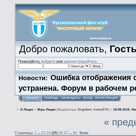
Добро пожаловать,
Гост
Пожалуйста,
войдите
или
зарегистрируйтесь
.
Ошибка отображения 
Новости:
устранена. Форум в рабочем р
НАЧАЛО
ПОМОЩЬ
КАЛЕНДАРЬ
ВХОД
РЕГИСТРАЦИЯ
>
О Лацио
>
Игры Лацио
(Модераторы:
Engelbert
,
Kortes574
) >
18.08.2015. Л
« пред
Страницы:
1
...
23
24
[
25
]
26
27
...
30
Вниз