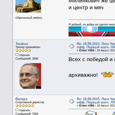
Милинкович же це
и центр и мяч
Обреченный любить
Я добрый, но добра не сделал ник
Tarabua
Re: 18.08.2015. Лига Ч
офф, Первый матч. ЛА
Тренер примаверы
«
Ответ #364 :
18 Август 2015
Оффлайн
Всех с победой и
Сообщений: 3686
архиважно!
Валера
Re: 18.08.2015. Лига Ч
офф, Первый матч. ЛА
Спортивный директор
«
Ответ #365 :
18 Август 2015
Оффлайн
Сообщений: 7656