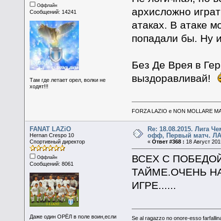
Оффлайн
архисложно играть
Сообщений: 14241
атаках. В атаке м
попадали бы. Ну 
Без Де Врея в Ге
выздоравливай!
Там где летает орел, волки не
ходят!!!
FORZA LAZIO e NON MOLLARE MAI
FANAT LAZiO
Re: 18.08.2015. Лига Ч
офф, Первый матч. ЛА
Hernan Crespo 10
Спортивный директор
«
Ответ #368 :
18 Август 2015
ВСЕХ С ПОБЕДО
Оффлайн
Сообщений: 8061
ТАЙМЕ.ОЧЕНЬ Н
ИГРЕ......
Даже один ОРЁЛ в поле воин,если
Se al ragazzo no onore-esso farfallina