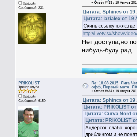
«
Ответ #433 :
19 Август 2015
Оффлайн
Сообщений: 231
Цитата: Sphincs от 19 
Цитата: lazialex от 19
Скинь ссылку пжлс,где
http://livetv.sx/showvid
Нет доступа,но п
нибудь-буду рад.
PRIKOLIST
Re: 18.08.2015. Лига Ч
офф, Первый матч. ЛА
Тренер клуба
«
Ответ #434 :
19 Август 2015
Оффлайн
Цитата: Sphincs от 19 
Сообщений: 6150
Цитата: PRIKOLIST от 
Цитата: Curva Nord от
Цитата: PRIKOLIST от
Андерсон слабо, хоро
дриблингом и не поня