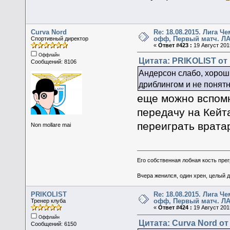
Curva Nord
Re: 18.08.2015. Лига Ч
офф, Первый матч. ЛА
Спортивный директор
«
Ответ #423 :
19 Август 2015
Оффлайн
Цитата: PRIKOLIST от 
Сообщений: 8106
Андерсон слабо, хорош
дриблингом и не понят
еще можно вспомн
передачу на Кейта
переиграть врата
Non mollare mai
Его собственная лобная кость пре
Вчера женился, один хрен, целый 
PRIKOLIST
Re: 18.08.2015. Лига Ч
офф, Первый матч. ЛА
Тренер клуба
«
Ответ #424 :
19 Август 2015
Оффлайн
Цитата: Curva Nord от 
Сообщений: 6150