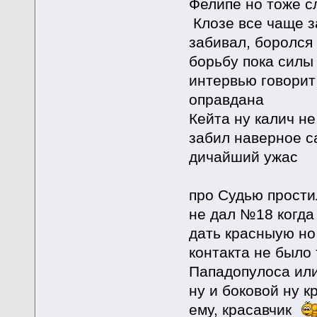
Фелипе но тоже с
Клозе все чаще з
забивал, боролся
борьбу пока силы 
интервью говорит
оправдана
Кейта ну калич не
забил наверное с
дичайший ужас
про Судью прости
не дал №18 когда
дать красныую но
контакта не было 
Пападопулоса или
ну и боковой ну к
ему, красавчик