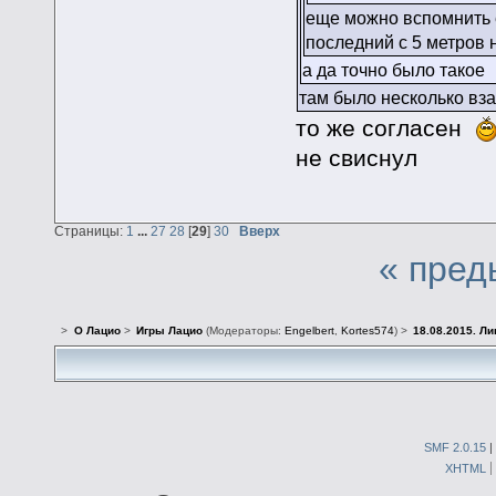
еще можно вспомнить е
последний с 5 метров 
а да точно было такое
там было несколько вза
то же согласен
не свиснул
Страницы:
1
...
27
28
[
29
]
30
Вверх
« пред
>
О Лацио
>
Игры Лацио
(Модераторы:
Engelbert
,
Kortes574
) >
18.08.2015. Л
SMF 2.0.15
|
XHTML