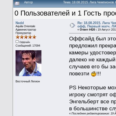
Автор
Тема: 18.08.2015. Лига Чемпионов
0 Пользователей и 1 Гость про
Nedd
Re: 18.08.2015. Лига Ч
офф, Первый матч. ЛА
Aquila Orientale
Администратор
«
Ответ #420 :
19 Август 2015
Прокуратор
Оффсайд был это 
Оффлайн
предложил прекра
Сообщений: 17094
камеры удостовер
далеко не каждый
случаев его бы за
повезти
!!!
Восточный Легион
PS Некоторые мож
игроку смотрят о
Энгельберт все п
в большинстве слу
«
Последнее редактирование: 19 А