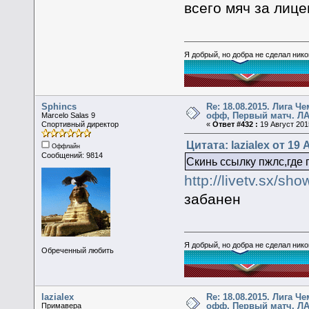
всего мяч за лиц
Я добрый, но добра не сделал ник
Sphincs
Re: 18.08.2015. Лига Ч
офф, Первый матч. ЛА
Marcelo Salas 9
Спортивный директор
«
Ответ #432 :
19 Август 2015
Цитата: lazialex от 19 
Оффлайн
Сообщений: 9814
Скинь ссылку пжлс,где
http://livetv.sx/s
забанен
Я добрый, но добра не сделал ник
Обреченный любить
lazialex
Re: 18.08.2015. Лига Ч
офф, Первый матч. ЛА
Примавера