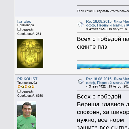
Если хочешь сделать что то плохо
lazialex
Re: 18.08.2015. Лига Ч
офф, Первый матч. ЛА
Примавера
«
Ответ #421 :
19 Август 2015
Оффлайн
Сообщений: 231
Всех с победой п
скинте плз.
PRIKOLIST
Re: 18.08.2015. Лига Ч
офф, Первый матч. ЛА
Тренер клуба
«
Ответ #422 :
19 Август 2015
Оффлайн
Всех с победой
Сообщений: 6150
Бериша главное д
спокоен, за шивор
нужно, все норм
защита все сыгра