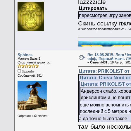
lazzzziale
Цитировать
пересмотрел игру заново
Скинь ссылку пжл
«
Последнее редактирование: 19 Ав
Sphincs
Re: 18.08.2015. Лига Ч
офф, Первый матч. ЛА
Marcelo Salas 9
Спортивный директор
«
Ответ #431 :
19 Август 2015
Цитата: PRIKOLIST от 
Оффлайн
Сообщений: 9814
Цитата: Curva Nord от
Цитата: PRIKOLIST от 
Андерсон слабо, хоро
дриблингом и не поня
еще можно вспомнить е
последний с 5 метров 
Обреченный любить
а да точно было такое
там было несколь