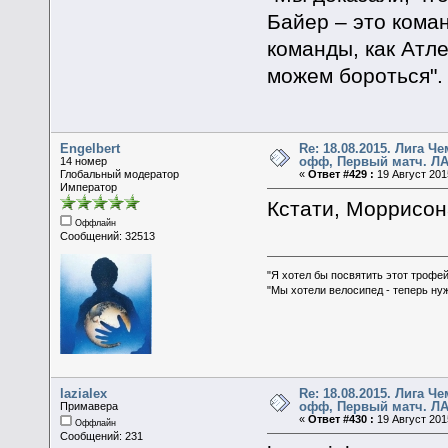
Байер – это кома
команды, как Атле
можем бороться".
Engelbert
Re: 18.08.2015. Лига Ч
офф, Первый матч. ЛА
14 номер
Глобальный модератор
«
Ответ #429 :
19 Август 2015
Император
Кстати, Моррисон
Оффлайн
Сообщений: 32513
"Я хотел бы посвятить этот трофей
"Мы хотели велосипед - теперь ну
lazialex
Re: 18.08.2015. Лига Ч
офф, Первый матч. ЛА
Примавера
«
Ответ #430 :
19 Август 2015
Оффлайн
Сообщений: 231