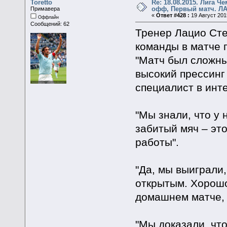
Toretto
Re: 18.08.2015. Лига Ч
офф, Первый матч. ЛА
Примавера
«
Ответ #428 :
19 Август 2015
Оффлайн
Сообщений: 62
Тренер Лацио Сте
команды в матче 
"Матч был сложны
высокий прессинг
специалист в инт
"Мы знали, что у 
забитый мяч – эт
работы".
"Да, мы выиграли,
открытым. Хорошо
домашнем матче, 
"Мы доказали, чт