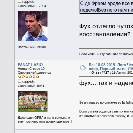
Оффлайн
С де Фраем вроде все в
Сообщений: 17094
неделю!Без него нам ни
Фух отлегло чуток
восстановления?
Восточный Легион
Если хочешь сделать что то плохо
FANAT LAZiO
Re: 18.08.2015. Лига Ч
офф, Первый матч. ЛА
Hernan Crespo 10
Спортивный директор
«
Ответ #427 :
19 Август 2015
фух....так и наде
Оффлайн
Сообщений: 8061
Se al ragazzo no onore-esso farfallina
Если у меня родится сын и я его н
относиться к алкоголю, табаку, и н
Даже один ОРЁЛ в поле воин,если
ему противостоит армия шакалов!!!