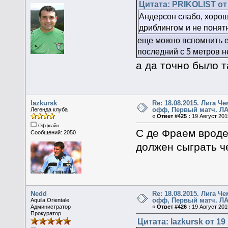
Цитата: PRIKOLIST от 
Андерсон слабо, хорош
дриблингом и не понят
еще можно вспомнить ег
последний с 5 метров н
а да точно было т
lazkursk
Re: 18.08.2015. Лига Ч
офф, Первый матч. ЛА
Легенда клуба
«
Ответ #425 :
19 Август 2015
Оффлайн
С де Фраем вроде 
Сообщений: 2050
должен сыграть че
Nedd
Re: 18.08.2015. Лига Ч
офф, Первый матч. ЛА
Aquila Orientale
Администратор
«
Ответ #426 :
19 Август 2015
Прокуратор
Цитата: lazkursk от 19