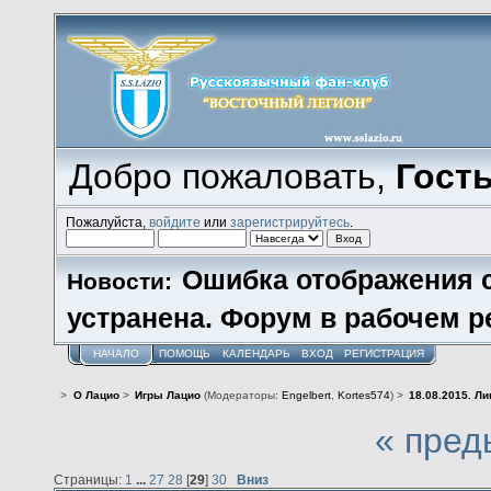
Добро пожаловать,
Гост
Пожалуйста,
войдите
или
зарегистрируйтесь
.
Ошибка отображения 
Новости:
устранена. Форум в рабочем р
НАЧАЛО
ПОМОЩЬ
КАЛЕНДАРЬ
ВХОД
РЕГИСТРАЦИЯ
>
О Лацио
>
Игры Лацио
(Модераторы:
Engelbert
,
Kortes574
) >
18.08.2015. Л
« пред
Страницы:
1
...
27
28
[
29
]
30
Вниз