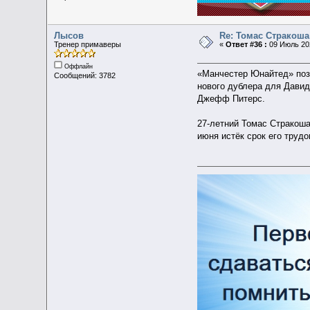
Лысов
Re: Томас Стракоша
Тренер примаверы
«
Ответ #36 :
09 Июль 202
Оффлайн
«Манчестер Юнайтед» позв
Сообщений: 3782
нового дублера для Давид
Джефф Питерс.
27-летний Томас Стракош
июня истёк срок его труд