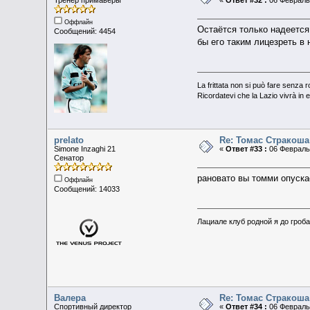
Тренер примаверы
«
Ответ #32 :
06 Февраль 
Оффлайн
Остаётся только надеется
Сообщений: 4454
бы его таким лицезреть в
La frittata non si può fare senza 
Ricordatevi che la Lazio vivrà in 
prelato
Re: Томас Стракоша
Simone Inzaghi 21
«
Ответ #33 :
06 Февраль 
Сенатор
рановато вы томми опуска
Оффлайн
Сообщений: 14033
Лациале клуб родной я до гроба 
Валера
Re: Томас Стракоша
Спортивный директор
«
Ответ #34 :
06 Февраль 