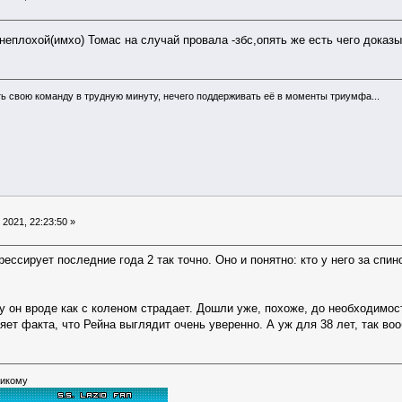
 неплохой(имхо) Томас на случай провала -збс,опять же есть чего доказ
ь свою команду в трудную минуту, нечего поддерживать её в моменты триумфа...
2021, 22:23:50 »
ессирует последние года 2 так точно. Оно и понятно: кто у него за спи
у он вроде как с коленом страдает. Дошли уже, похоже, до необходимос
яет факта, что Рейна выглядит очень уверенно. А уж для 38 лет, так в
никому