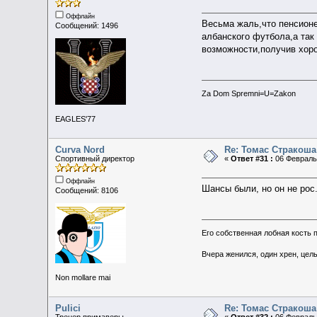
Оффлайн
Весьма жаль,что пенсионе
Сообщений: 1496
албанского футбола,а та
возможности,получив хор
Za Dom Spremni=U=Zakon
EAGLES'77
Curva Nord
Re: Томас Стракоша
Спортивный директор
«
Ответ #31 :
06 Февраль 
Оффлайн
Шансы были, но он не рос
Сообщений: 8106
Его собственная лобная кость 
Вчера женился, один хрен, цел
Non mollare mai
Pulici
Re: Томас Стракоша