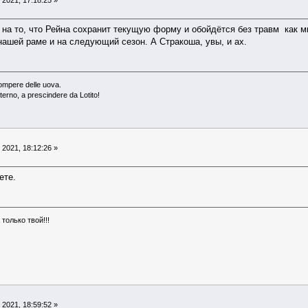
2021, 17:18:25 »
 на то, что Рейна сохранит текущую форму и обойдётся без травм как ми
 нашей раме и на следующий сезон. А Стракоша, увы, и ах.
rompere delle uova.
eterno, a prescindere da Lotito!
2021, 18:12:26 »
ете.
только твой!!!
2021, 18:59:52 »