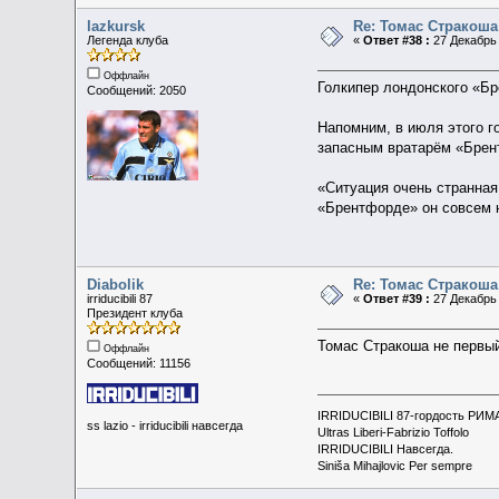
lazkursk
Re: Томас Стракоша
Легенда клуба
«
Ответ #38 :
27 Декабрь 
Оффлайн
Голкипер лондонского «Б
Сообщений: 2050
Напомним, в июля этого г
запасным вратарём «Брен
«Ситуация очень странная
«Брентфорде» он совсем н
Diabolik
Re: Томас Стракоша
irriducibili 87
«
Ответ #39 :
27 Декабрь 
Президент клуба
Томас Стракоша не первый
Оффлайн
Сообщений: 11156
IRRIDUCIBILI 87-гордость РИМ
ss lazio - irriducibili навсегда
Ultras Liberi-Fabrizio Toffolo
IRRIDUCIBILI Навсегда.
Siniša Mihajlovic Per sempre