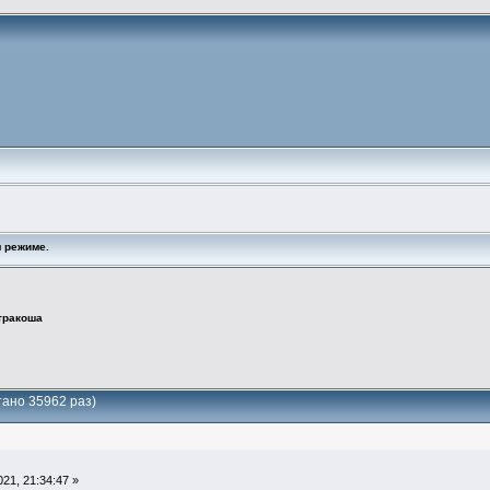
 режиме.
тракоша
ано 35962 раз)
21, 21:34:47 »