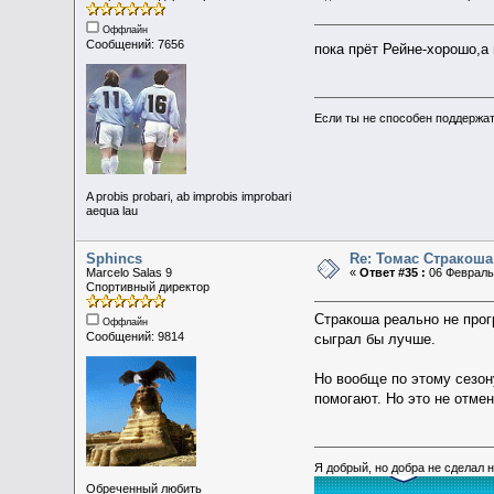
Оффлайн
Сообщений: 7656
пока прёт Рейне-хорошо,а
Если ты не способен поддержат
A probis probari, ab improbis improbari
aequa lau
Sphincs
Re: Томас Стракоша
Marcelo Salas 9
«
Ответ #35 :
06 Февраль 
Спортивный директор
Стракоша реально не прогр
Оффлайн
Сообщений: 9814
сыграл бы лучше.
Но вообще по этому сезон
помогают. Но это не отмен
Я добрый, но добра не сделал 
Обреченный любить