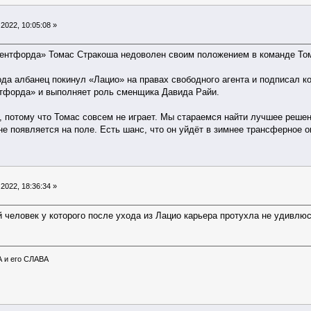
2022, 10:05:08 »
рентфорда» Томас Стракоша недоволен своим положением в команде То
ода албанец покинул «Лацио» на правах свободного агента и подписал к
тфорда» и выполняет роль сменщика Давида Райи.
, потому что Томас совсем не играет. Мы стараемся найти лучшее решен
е появляется на поле. Есть шанс, что он уйдёт в зимнее трансферное о
2022, 18:36:34 »
 человек у которого после ухода из Лацио карьера протухла не удивлю
А и его СЛАВА