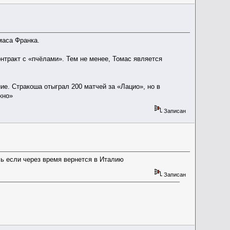
маса Франка.
онтракт с «пчёлами». Тем не менее, Томас является
ие. Стракоша отыграл 200 матчей за «Лацио», но в
кно»
Записан
сь если через время вернется в Италию
Записан