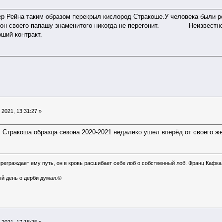
р Рейна таким образом перекрыл кислород Стракоше.У человека были р
к он своего папашу знаменитого никогда не перегонит. Неизвестного
оший контракт.
2021, 13:31:27 »
. Стракоша образца сезона 2020-2021 недалеко ушел вперёд от своего ж
преграждает ему путь, он в кровь расшибает себе лоб о собственный лоб. Франц Кафка
ый день о дерби думал.©