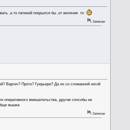
ывать ,а то патиной покрылся бы ,от величия то
Записан
ной? Варгич? Прото? Гуерьери? Да он со сломанной ногой
ти оперативного вмешательства, другие способы не
ообще вышка
Записан