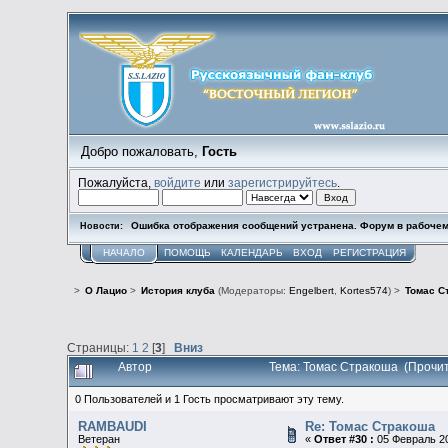
Добро пожаловать,
Гость
Пожалуйста,
войдите
или
зарегистрируйтесь
.
Ошибка отображения сообщений устранена. Форум в рабочем
Новости:
НАЧАЛО
ПОМОЩЬ
КАЛЕНДАРЬ
ВХОД
РЕГИСТРАЦИЯ
>
О Лацио
>
История клуба
(Модераторы:
Engelbert
,
Kortes574
) >
Томас С
Страницы:
1
2
[
3
]
Вниз
Автор
Тема: Томас Стракоша (Прочит
0 Пользователей и 1 Гость просматривают эту тему.
RAMBAUDI
Re: Томас Стракоша
Ветеран
«
Ответ #30 :
05 Февраль 20