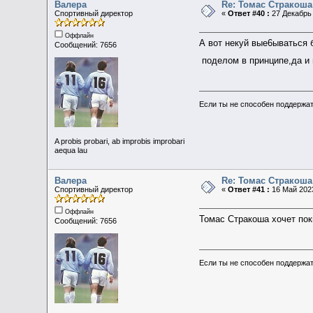
Валера
Re: Томас Стракоша
Спортивный директор
«
Ответ #40 :
27 Декабрь 
Оффлайн
А вот некуй вые6ываться 
Сообщений: 7656
поделом в принципе,да и
Если ты не способен поддержат
A probis probari, ab improbis improbari
aequa lau
Валера
Re: Томас Стракоша
Спортивный директор
«
Ответ #41 :
16 Май 2023
Оффлайн
Томас Стракоша хочет пок
Сообщений: 7656
Если ты не способен поддержат