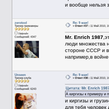
и вообще нельзя з
zerotool
Re: 9 мая!
Тренер примаверы
«
Ответ #37 :
11 Май 2010, 18
Оффлайн
Mr. Enrich 1987
,э
Сообщений: 4347
люди множества н
стороне СССР и в
например,в войне
Unseen
Re: 9 мая!
Тренер клуба
«
Ответ #38 :
11 Май 2010, 18
Оффлайн
Цитата: Mr. Enrich 1987
Сообщений: 6243
А киргизы к примеру и 
и киргизы и груз
для тебя человек