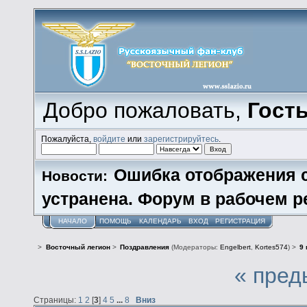
Добро пожаловать,
Гост
Пожалуйста,
войдите
или
зарегистрируйтесь
.
Ошибка отображения 
Новости:
устранена. Форум в рабочем р
НАЧАЛО
ПОМОЩЬ
КАЛЕНДАРЬ
ВХОД
РЕГИСТРАЦИЯ
>
Восточный легион
>
Поздравления
(Модераторы:
Engelbert
,
Kortes574
) >
9 
« пред
Страницы:
1
2
[
3
]
4
5
...
8
Вниз