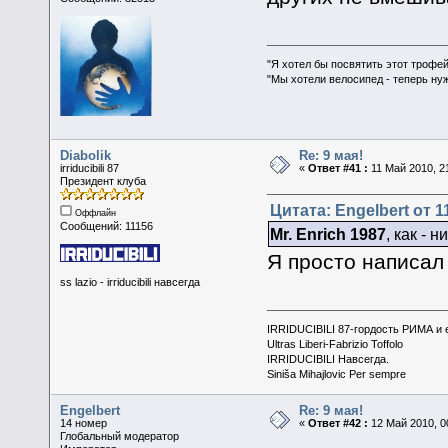
"Я хотел бы посвятить этот трофей
"Мы хотели велосипед - теперь ну
Diabolik
Re: 9 мая!
irriducibili 87
«
Ответ #41 :
11 Май 2010, 21
Президент клуба
Цитата: Engelbert от 1
Оффлайн
Сообщений: 11156
Mr. Enrich 1987
, как - 
Я просто написал
ss lazio - irriducibili навсегда
IRRIDUCIBILI 87-гордость РИМА и
Ultras Liberi-Fabrizio Toffolo
IRRIDUCIBILI Навсегда.
Siniša Mihajlovic Per sempre
Engelbert
Re: 9 мая!
14 номер
«
Ответ #42 :
12 Май 2010, 0
Глобальный модератор