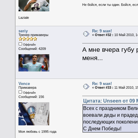
Не бойся, если ты один. Бойся, есл
Laziale
seriy
Re: 9 мая!
Тренер примаверы
«
Ответ #32 :
10 Май 2010, 1
Оффлайн
А мне вчера губу 
Сообщений: 4209
меня...
Vence
Re: 9 мая!
Примавера
«
Ответ #33 :
11 Май 2010, 15
Оффлайн
Сообщений: 156
Цитата: Unseen от 09 
Всех с праздником Вели
воевали деды и прадед
последующих поколени
С Днем Победы!
Моя любовь с 1995 года