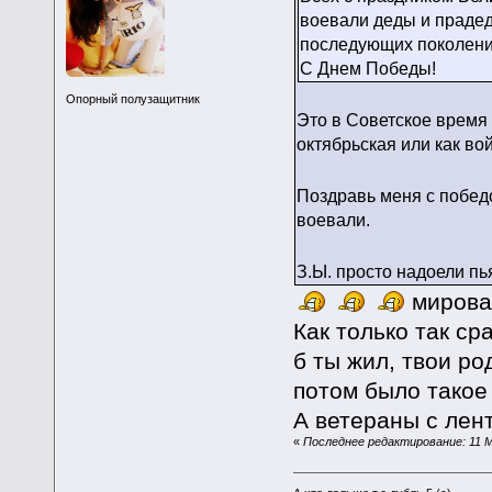
воевали деды и прадед
последующих поколени
С Днем Победы!
Опорный полузащитник
Это в Советское время
октябрьская или как в
Поздравь меня с побед
воевали.
З.Ы. просто надоели п
мировая
Как только так ср
б ты жил, твои ро
потом было такое
А ветераны с лен
«
Последнее редактирование: 11 М