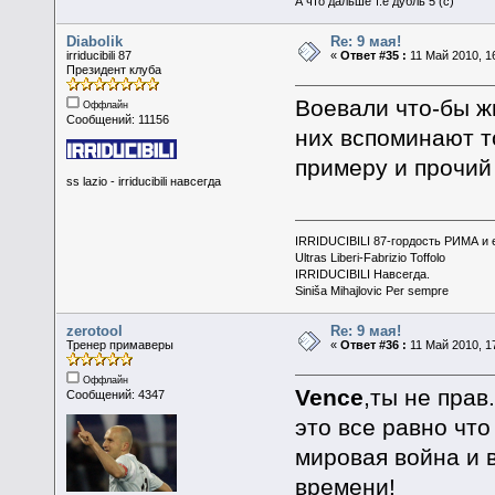
А что дальше т.е дубль 5 (с)
Diabolik
Re: 9 мая!
irriducibili 87
«
Ответ #35 :
11 Май 2010, 16
Президент клуба
Воевали что-бы жи
Оффлайн
Сообщений: 11156
них вспоминают то
примеру и прочий
ss lazio - irriducibili навсегда
IRRIDUCIBILI 87-гордость РИМА и
Ultras Liberi-Fabrizio Toffolo
IRRIDUCIBILI Навсегда.
Siniša Mihajlovic Per sempre
zerotool
Re: 9 мая!
Тренер примаверы
«
Ответ #36 :
11 Май 2010, 17
Оффлайн
Vence
,ты не прав.
Сообщений: 4347
это все равно что
мировая война и 
времени!