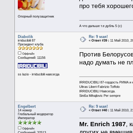
про тебя хорошего
Опорный полузащитник
А что дальше т.е дубль 5 (с)
Diabolik
Re: 9 мая!
irriducibili 87
«
Ответ #39 :
11 Май 2010, 20
Президент клуба
Против Белорусов
Оффлайн
Сообщений: 11156
надо думать не пл
ss lazio - irriducibili навсегда
IRRIDUCIBILI 87-гордость РИМА и
Ultras Liberi-Fabrizio Toffolo
IRRIDUCIBILI Навсегда.
Siniša Mihajlovic Per sempre
Engelbert
Re: 9 мая!
14 номер
«
Ответ #40 :
11 Май 2010, 21
Глобальный модератор
Император
Mr. Enrich 1987
, 
Оффлайн
других не вмешив
Сообщений: 32513