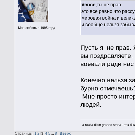
Vence
,ты не прав.
это все равно что расс
мировая война и велик
и вообще нельзя забыва
Моя любовь с 1995 года
Пусть я не прав. 
вы поздравляете. 
воевали ради на
Конечно нельзя за
бурно отмечаешь?
Мне просто инте
людей.
La realta di un grande storia - та
Страницы:
1
2
[
3
]
4
5
...
8
Вверх