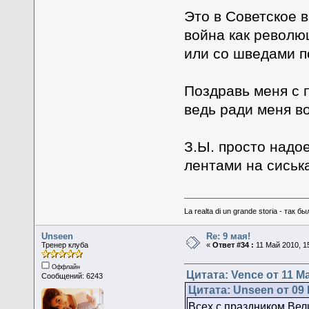
Это в Советское 
война как револю
или со шведами п
Поздравь меня с 
ведь ради меня в
З.Ы. просто надо
лентами на сиськ
La realta di un grande storia - та
Unseen
Re: 9 мая!
Тренер клуба
«
Ответ #34 :
11 Май 2010, 15
Оффлайн
Цитата: Vence от 11 Ма
Сообщений: 6243
Цитата: Unseen от 09 
Всех с праздником Вели