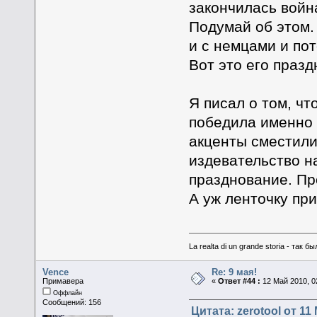
закончилась война
Подумай об этом. 
и с немцами и пот
Вот это его празд
Я писал о том, ч
победила именно 
акценты сместили
издевательство на
празднование. Пр
А уж ленточку при
La realta di un grande storia - та
Vence
Re: 9 мая!
Примавера
«
Ответ #44 :
12 Май 2010, 0
Оффлайн
Сообщений: 156
Цитата: zerotool от 11