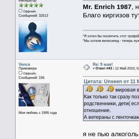
Император
Mr. Enrich 1987
, 
Оффлайн
Благо киргизов ту
Сообщений: 32513
"Я хотел бы посвятить этот трофей
"Мы хотели велосипед - теперь ну
Vence
Re: 9 мая!
Примавера
«
Ответ #43 :
12 Май 2010, 0
Оффлайн
Сообщений: 156
Цитата: Unseen от 11 М
мировая во
Как только так сразу по
родственники, дети( есл
отношение.
Моя любовь с 1995 года
А ветераны с ленточка
я не пью алкоголь