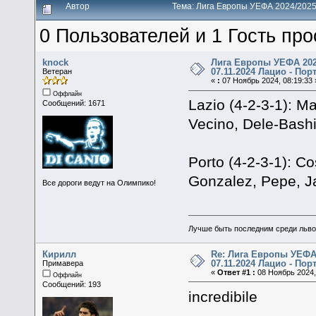
Автор
Тема: Лига Европы УЕФА 2024/2025 
0 Пользователей и 1 Гость про
knock
Лига Европы УЕФА 202
07.11.2024 Лацио - Пор
Ветеран
«
:
07 Ноябрь 2024, 08:19:33 
Оффлайн
Lazio (4-2-3-1): M
Сообщений: 1671
Vecino, Dele-Bashi
Porto (4-2-3-1): Co
Gonzalez, Pepe, J
Все дороги ведут на Олимпико!
Лучше быть последним среди льво
Кирилл
Re: Лига Европы УЕФА 
07.11.2024 Лацио - Пор
Примавера
«
Ответ #1 :
08 Ноябрь 2024,
Оффлайн
Сообщений: 193
incredibile