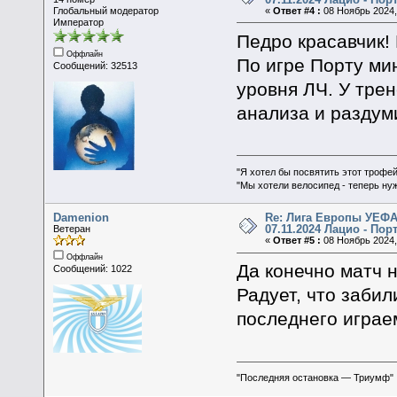
Глобальный модератор
«
Ответ #4 :
08 Ноябрь 2024,
Император
Педро красавчик! 
Оффлайн
По игре Порту ми
Сообщений: 32513
уровня ЛЧ. У тре
анализа и раздум
"Я хотел бы посвятить этот трофей
"Мы хотели велосипед - теперь ну
Damenion
Re: Лига Европы УЕФА 
07.11.2024 Лацио - Пор
Ветеран
«
Ответ #5 :
08 Ноябрь 2024, 
Оффлайн
Да конечно матч н
Сообщений: 1022
Радует, что забил
последнего играе
"Последняя остановка — Триумф"