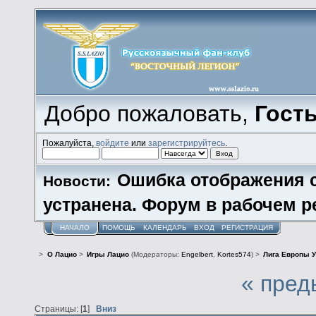
Добро пожаловать,
Гост
Пожалуйста,
войдите
или
зарегистрируйтесь
.
Ошибка отображения 
Новости:
устранена. Форум в рабочем р
НАЧАЛО
ПОМОЩЬ
КАЛЕНДАРЬ
ВХОД
РЕГИСТРАЦИЯ
>
О Лацио
>
Игры Лацио
(Модераторы:
Engelbert
,
Kortes574
) >
Лига Европы У
« пред
Страницы: [
1
]
Вниз