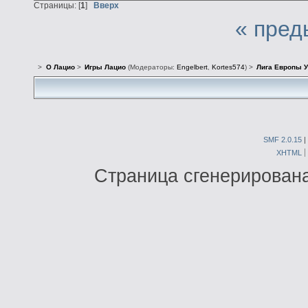
Страницы: [
1
]
Вверх
« пред
>
О Лацио
>
Игры Лацио
(Модераторы:
Engelbert
,
Kortes574
) >
Лига Европы У
SMF 2.0.15
|
XHTML
Страница сгенерирована 