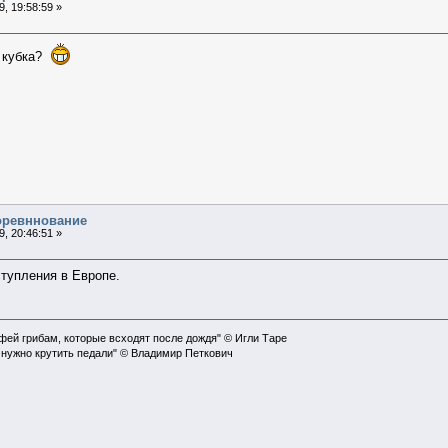
, 19:58:59 »
и кубка?
соревннование
, 20:46:51 »
тупления в Европе.
офей грибам, которые всходят после дождя" © Игли Таре
 нужно крутить педали" © Владимир Петкович