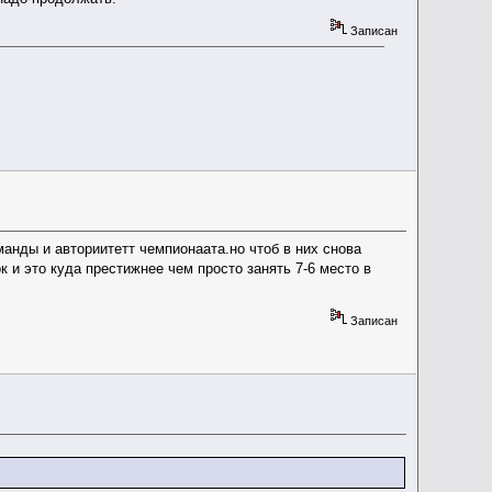
Записан
манды и авториитетт чемпионаата.но чтоб в них снова
к и это куда престижнее чем просто занять 7-6 место в
Записан