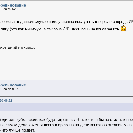
соревннование
, 20:49:52 »
го сезона, в данном случае надо успешно выступать в первую очередь И
лигу (это как минимум, а так зона ЛЧ), ясен пень на кубок забить
охое, делай это хорошо
соревннование
, 20:55:57 »
20:49:52
дитель кубка вроде как будет играть в ЛЧ. так что я бы не стал так пр
 на самом деле хочется всего и сразу но на деле конечно хотелось бы в
е что лучше пойдет.