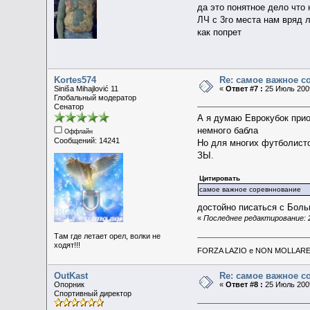
да это понятное дело что 
ЛЧ с 3го места нам вряд л
как попрет
Kortes574
Re: самое важное 
Siniša Mihajlović 11
«
Ответ #7 :
25 Июль 2009
Глобальный модератор
Сенатор
А я думаю Еврокубок прио
немного бабла
Оффлайн
Сообщений: 14241
Но для многих футболисто
ЗЫ.
Цитировать
самое важное соревннование
достойно писаться с Бол
«
Последнее редактирование: 2
Там где летает орел, волки не
ходят!!!
FORZA LAZIO e NON MOLLARE 
OutKast
Re: самое важное 
Опорник
«
Ответ #8 :
25 Июль 2009
Спортивный директор