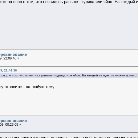
хож на спор о том, что появилось раньше - курица или яйцо. На каждый 
соревннование
, 22:09:40 »
9, 21:46:36
 спор о том, что появилось раньше - курица или яйцо. На каждый из пунктов можно привес
ру относится. на любую тему
соревннование
9, 00:23:05 »
ицыоно предпочтьителен чемпионат, а после всё остолное. думаю так и 