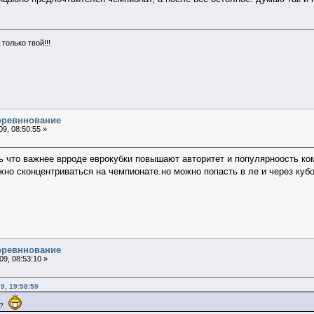
только твой!!!
соревннование
9, 08:50:55 »
ть что важнее врроде еврокубки повышают авторитет и популярноость ко
жно сконцентриваться на чемпионате.но можно попасть в ле и через кубо
соревннование
9, 08:53:10 »
9, 19:58:59
а?