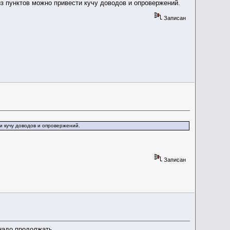
из пунктов можно привести кучу доводов и опровержений.
Записан
ти кучу доводов и опровержений.
Записан
надо продолжать.