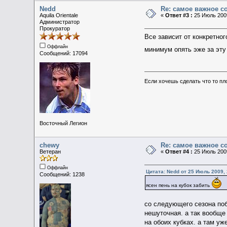
Nedd
Re: самое важное 
Aquila Orientale
«
Ответ #3 :
25 Июль 2009
Администратор
Прокуратор
Все зависит от конкретно
Оффлайн
минимум опять эже за эту 
Сообщений: 17094
Если хочешь сделать что то пл
Восточный Легион
chewy
Re: самое важное 
Ветеран
«
Ответ #4 :
25 Июль 2009
Оффлайн
Цитата: Nedd от 25 Июль 2009, 
Сообщений: 1238
ясен пень на кубок забить
со следующего сезона побе
нешуточная. а так вообще
на обоих кубках. а там уж