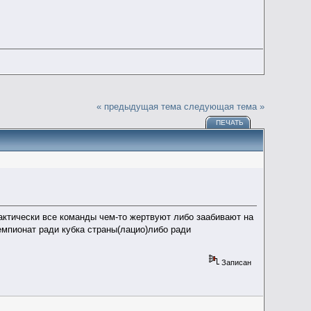
« предыдущая тема
следующая тема »
ПЕЧАТЬ
актически все команды чем-то жертвуют либо заабивают на
емпионат ради кубка страны(лацио)либо ради
Записан