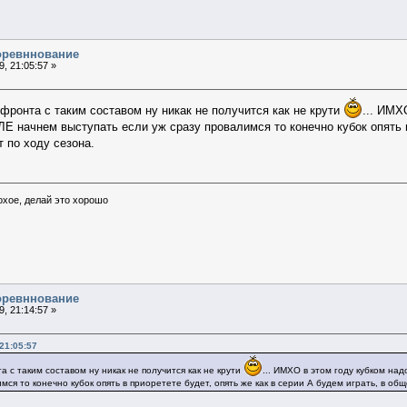
соревннование
, 21:05:57 »
и фронта с таким составом ну никак не получится как не крути
... ИМХ
 ЛЕ начнем выступать если уж сразу провалимся то конечно кубок опять в
 по ходу сезона.
охое, делай это хорошо
соревннование
, 21:14:57 »
21:05:57
та с таким составом ну никак не получится как не крути
... ИМХО в этом году кубком над
мся то конечно кубок опять в приоретете будет, опять же как в серии А будем играть, в об