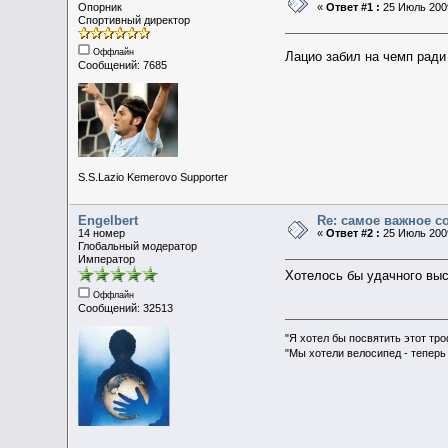
Опорник
«
Ответ #1 :
25 Июль 2009
Спортивный директор
Оффлайн
Лацио забил на чемп рад
Сообщений: 7685
S.S.Lazio Kemerovo Supporter
Engelbert
Re: самое важное 
14 номер
«
Ответ #2 :
25 Июль 2009
Глобальный модератор
Император
Хотелось бы удачного выс
Оффлайн
Сообщений: 32513
"Я хотел бы посвятить этот тр
"Мы хотели велосипед - теперь