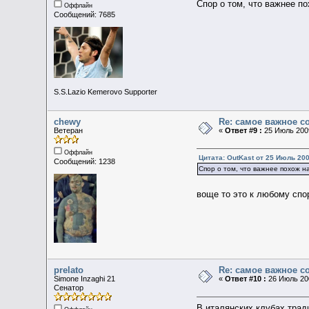
Спор о том, что важнее по
Оффлайн
Сообщений: 7685
S.S.Lazio Kemerovo Supporter
chewy
Re: самое важное 
Ветеран
«
Ответ #9 :
25 Июль 2009
Оффлайн
Цитата: OutKast от 25 Июль 200
Сообщений: 1238
Спор о том, что важнее похож на
воще то это к любому спо
prelato
Re: самое важное 
Simone Inzaghi 21
«
Ответ #10 :
26 Июль 200
Сенатор
В италянских клубах трад