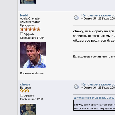
Nedd
Re: самое важное 
Aquila Orientale
«
Ответ #5 :
25 Июль 2009
Администратор
Прокуратор
chewy
, все и сразу на тр
Оффлайн
зависеть от того как мы в
Сообщений: 17094
общем все решаться будет
Если хочешь сделать что то пл
Восточный Легион
chewy
Re: самое важное 
Ветеран
«
Ответ #6 :
25 Июль 2009
Оффлайн
Цитата: Nedd от 25 Июль 2009, 
Сообщений: 1238
chewy
, все и сразу на три фрон
выступать если уж сразу провали