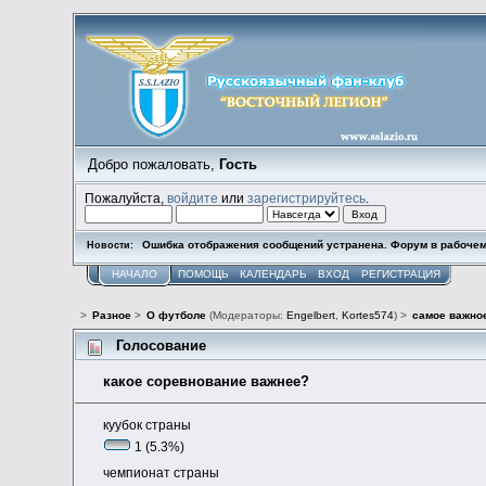
Добро пожаловать,
Гость
Пожалуйста,
войдите
или
зарегистрируйтесь
.
Ошибка отображения сообщений устранена. Форум в рабочем
Новости:
НАЧАЛО
ПОМОЩЬ
КАЛЕНДАРЬ
ВХОД
РЕГИСТРАЦИЯ
>
Разное
>
О футболе
(Модераторы:
Engelbert
,
Kortes574
) >
самое важно
Голосование
какое соревнование важнее?
куубок страны
1 (5.3%)
чемпионат страны