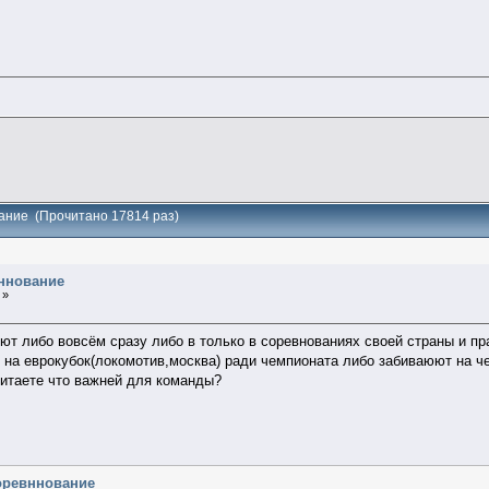
ание (Прочитано 17814 раз)
ннование
 »
ют либо вовсём сразу либо в только в соревнованиях своей страны и пр
 на еврокубок(локомотив,москва) ради чемпионата либо забиваюют на ч
считаете что важней для команды?
соревннование