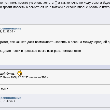
не потянем. просто уж очень хочется)) а так конечно по ходу сезона бу
и грозит попасть а собраться на 7 матчей в сезоне вполне реально имхо
соревннование
, 21:37:33 »
ритет, так как это дает возможность заявить о себе на международной 
в дело чести и превыше всего выиграть чемпионство
ьшой буквы
5 Июль 2009, 21:52:55 от Kortes574
»
MAI!!!
соревннование
, 21:46:36 »