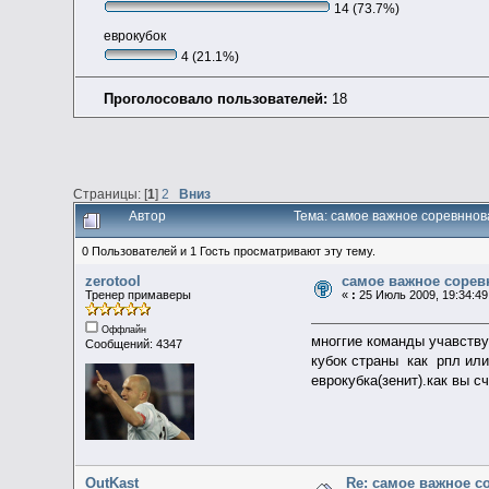
14 (73.7%)
еврокубок
4 (21.1%)
Проголосовало пользователей:
18
Страницы: [
1
]
2
Вниз
Автор
Тема: самое важное соревннов
0 Пользователей и 1 Гость просматривают эту тему.
zerotool
самое важное сорев
Тренер примаверы
«
:
25 Июль 2009, 19:34:49
Оффлайн
многгие команды учавству
Сообщений: 4347
кубок страны как рпл или
еврокубка(зенит).как вы 
OutKast
Re: самое важное 