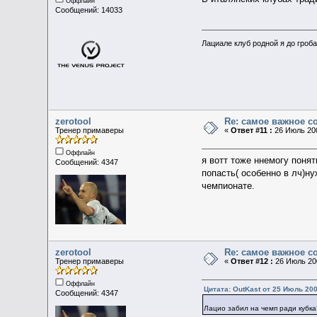
Оффлайн
Сообщений: 14033
Лациале клуб родной я до гроба 
zerotool
Re: самое важное 
Тренер примаверы
«
Ответ #11 :
26 Июль 200
Оффлайн
я вотт тоже ннемогу поня
Сообщений: 4347
попасть( особенно в лч)ну
чемпионате.
zerotool
Re: самое важное 
Тренер примаверы
«
Ответ #12 :
26 Июль 200
Оффлайн
Цитата: OutKast от 25 Июль 200
Сообщений: 4347
Лацио забил на чемп ради кубк