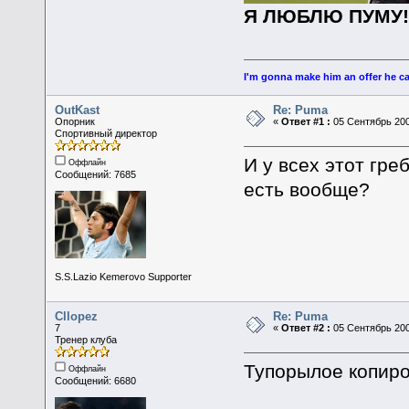
Я ЛЮБЛЮ ПУМУ!
I'm gonna make him an offer he ca
OutKast
Re: Puma
Опорник
«
Ответ #1 :
05 Сентябрь 200
Спортивный директор
И у всех этот гре
Оффлайн
Сообщений: 7685
есть вообще?
S.S.Lazio Kemerovo Supporter
Cllopez
Re: Puma
7
«
Ответ #2 :
05 Сентябрь 200
Тренер клуба
Тупорылое копиро
Оффлайн
Сообщений: 6680