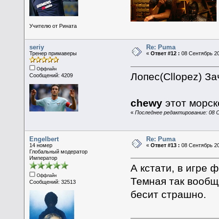
Учителю от Рината
seriy
Re: Puma
Тренер примаверы
«
Ответ #12 :
08 Сентябрь 20
Оффлайн
Лопес(Cllopez) Зач
Сообщений: 4209
chewy
этот морск
«
Последнее редактирование: 08 С
Engelbert
Re: Puma
14 номер
«
Ответ #13 :
08 Сентябрь 20
Глобальный модератор
Император
А кстати, в игре 
Оффлайн
Темная так вооб
Сообщений: 32513
бесит страшно.