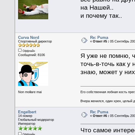
на Нашей..
и почему так..
Curva Nord
Re: Puma
Спортивный директор
«
Ответ #5 :
05 Сентябрь 200
Оффлайн
Я уже не помню, ч
Сообщений: 8106
точь-в-точь как у
знаю, может у них
Non mollare mai
Его собственная лобная кость пре
Вчера женился, один хрен, целый 
Engelbert
Re: Puma
14 номер
«
Ответ #6 :
05 Сентябрь 200
Глобальный модератор
Император
Что самое интере
Оффлайн