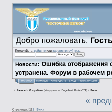
Добро пожаловать,
Гост
Пожалуйста,
войдите
или
зарегистрируйтесь
.
Ошибка отображения 
Новости:
устранена. Форум в рабочем р
НАЧАЛО
ПОМОЩЬ
КАЛЕНДАРЬ
ВХОД
РЕГИСТРАЦИЯ
>
Разное
>
О футболе
(Модераторы:
Engelbert
,
Kortes574
) >
Puma
« пред
Страницы: [
1
]
2
Вниз