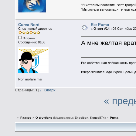
"Я хотел бы посвятить этот трофей
"Мы хотели велосипед - теперь ну
Curva Nord
Re: Puma
Спортивный директор
«
Ответ #14 :
08 Сентябрь 20
Оффлайн
А мне желтая вра
Сообщений: 8106
Его собственная лобная кость пре
Вчера женился, один хрен, целый 
Non mollare mai
Страницы: [
1
]
2
Вверх
« пред
>
Разное
>
О футболе
(Модераторы:
Engelbert
,
Kortes574
) >
Puma