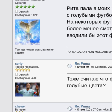
Сенатор
Рита пала в моих 
Оффлайн
с голубыми футбо
Сообщений: 14241
На некоторых фут
более менее смот
вводили бы этот ф
Там где летает орел, волки не
FORZA LAZIO e NON MOLLARE MAI
ходят!!!
seriy
Re: Puma
Тренер примаверы
«
Ответ #9 :
06 Сентябрь 200
Оффлайн
Тоже считаю что ф
Сообщений: 4209
голубые цвета?
chewy
Re: Puma
Ветеран
«
Ответ #10 :
07 Сентябрь 20