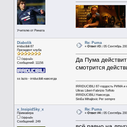
Учителю от Рината
Diabolik
Re: Puma
irriducibili 87
«
Ответ #3 :
05 Сентябрь 200
Президент клуба
Да Пума действит
Оффлайн
Сообщений: 11156
смотрится действ
ss lazio - irriducibili навсегда
IRRIDUCIBILI 87-гордость РИМА и
Ultras Liberi-Fabrizio Toffolo
IRRIDUCIBILI Навсегда.
Siniša Mihajlovic Per sempre
x_InsipidSky_x
Re: Puma
Примавера
«
Ответ #4 :
05 Сентябрь 200
Оффлайн
Сообщений: 249
всё равно на дру