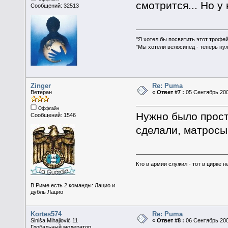
смотрится... Но у 
Сообщений: 32513
"Я хотел бы посвятить этот трофей
"Мы хотели велосипед - теперь ну
Zinger
Re: Puma
Ветеран
«
Ответ #7 :
05 Сентябрь 200
Оффлайн
Нужно было прост
Сообщений: 1546
сделали, матросы
Кто в армии служил - тот в цирке н
В Риме есть 2 команды: Лацио и
дубль Лацио
Kortes574
Re: Puma
Siniša Mihajlović 11
«
Ответ #8 :
06 Сентябрь 200
Глобальный модератор