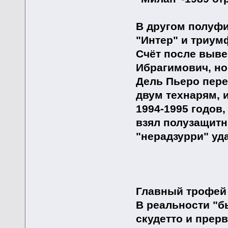
В другом полуф
"Интер" и триум
Счёт после выве
Ибрагимович, но
Дель Пьеро пере
двум технарям, 
1994-1995 годов,
взял полузащитн
"нерадзурри" уд
Главный трофей 
В реальности "б
скудетто и прер