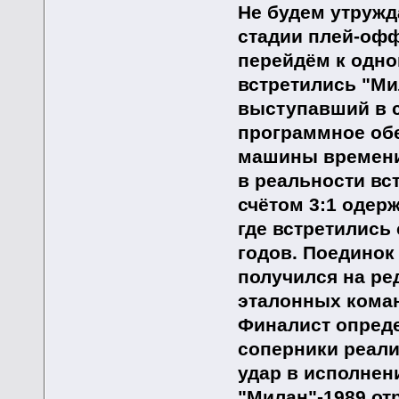
Не будем утружд
стадии плей-офф,
перейдём к одно
встретились "Ми
выступавший в с
программное об
машины времени
в реальности вс
счётом 3:1 одер
где встретились 
годов. Поединок
получился на ре
эталонных коман
Финалист опреде
соперники реали
удар в исполнен
"Милан"-1989 от