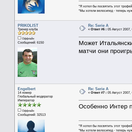
"Я хотел бы посвятить этот трофей
"Мы хотели велосипед - теперь ну
PRIKOLIST
Re: Serie A
Тренер клуба
«
Ответ #6 :
05 Август 2007, 
Оффлайн
Может Итальянски
Сообщений: 6150
матчи они проиг
Engelbert
Re: Serie A
14 номер
«
Ответ #7 :
05 Август 2007, 
Глобальный модератор
Император
Особенно Интер п
Оффлайн
Сообщений: 32513
"Я хотел бы посвятить этот трофей
"Мы хотели велосипед - теперь ну