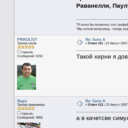
Раванелли, Паул
"Я хотел бы посвятить этот трофей
"Мы хотели велосипед - теперь ну
PRIKOLIST
Re: Serie A
Тренер клуба
«
Ответ #11 :
22 Август 2007,
Оффлайн
Такой херни я дов
Сообщений: 6150
Regis
Re: Serie A
Тренер примаверы
«
Ответ #12 :
22 Август 2007,
Оффлайн
а в качетсве симу
Сообщений: 3868