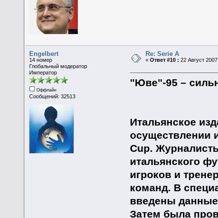
Engelbert
Re: Serie A
14 номер
«
Ответ #10 :
22 Август 2007,
Глобальный модератор
Император
"Юве"-95 – силь
Оффлайн
Сообщений: 32513
Итальянское изда
осуществлении и
Cup. Журналист
итальянского фу
игроков и трене
команд. В спец
введены данные 
Затем была пров