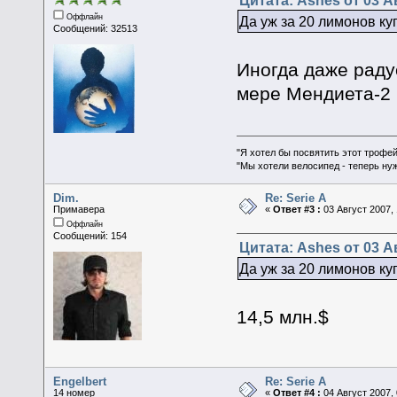
Цитата: Ashes от 03 Ав
Оффлайн
Да уж за 20 лимонов ку
Сообщений: 32513
Иногда даже радуе
мере Мендиета-2 
"Я хотел бы посвятить этот трофей
"Мы хотели велосипед - теперь ну
Dim.
Re: Serie A
Примавера
«
Ответ #3 :
03 Август 2007, 
Оффлайн
Сообщений: 154
Цитата: Ashes от 03 Ав
Да уж за 20 лимонов ку
14,5 млн.$
Engelbert
Re: Serie A
14 номер
«
Ответ #4 :
04 Август 2007, 