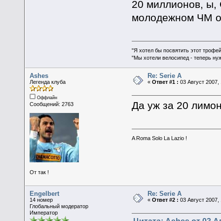
20 миллионов, ы,
молодежном ЧМ о
"Я хотел бы посвятить этот трофей
"Мы хотели велосипед - теперь ну
Ashes
Re: Serie A
Легенда клуба
«
Ответ #1 :
03 Август 2007, 
Оффлайн
Да уж за 20 лимон
Сообщений: 2763
A Roma Solo La Lazio !
От так !
Engelbert
Re: Serie A
14 номер
«
Ответ #2 :
03 Август 2007, 
Глобальный модератор
Император