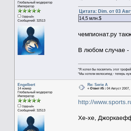
Глобальный модератор
Император
Цитата: Dim. от 03 Авг
Оффлайн
14,5 млн.$
Сообщений: 32513
чемпионат.ру такж
В любом случае -
"Я хотел бы посвятить этот трофей
"Мы хотели велосипед - теперь ну
Engelbert
Re: Serie A
14 номер
«
Ответ #5 :
04 Август 2007, 
Глобальный модератор
Император
http://www.sports.
Оффлайн
Сообщений: 32513
Хе-хе, Джоркаефф