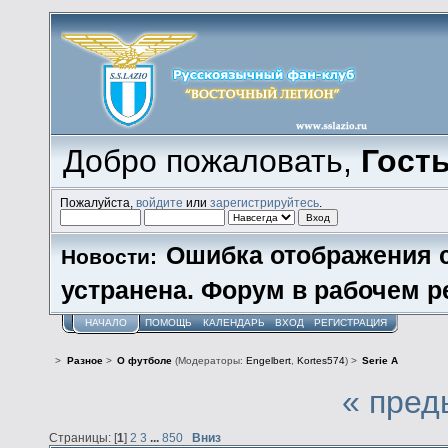
Добро пожаловать,
Гост
Пожалуйста,
войдите
или
зарегистрируйтесь
.
Ошибка отображения 
Новости:
устранена. Форум в рабочем р
НАЧАЛО
ПОМОЩЬ
КАЛЕНДАРЬ
ВХОД
РЕГИСТРАЦИЯ
>
Разное
>
О футболе
(Модераторы:
Engelbert
,
Kortes574
) >
Serie A
« пред
Страницы: [
1
]
2
3
...
850
Вниз