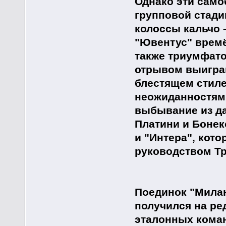
Однако эти сам
групповой стади
колоссы кальчо 
"Ювентус" времё
также триумфато
отрывом выиграв
блестящем стиле
неожиданностям 
выбывание из да
Платини и Бонек
и "Интера", кото
руководством Тр
Поединок "Милан
получился на ре
эталонных коман