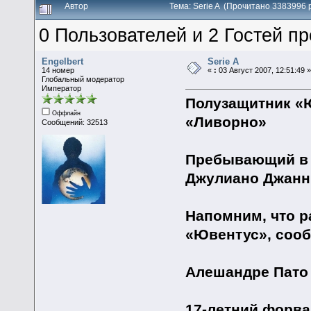
Автор
Тема: Serie A (Прочитано 3383996 
0 Пользователей и 2 Гостей пр
Engelbert
Serie A
14 номер
«
:
03 Август 2007, 12:51:49 
Глобальный модератор
Император
Полузащитник «
Оффлайн
«Ливорно»
Сообщений: 32513
Пребывающий в с
Джулиано Джанн
Напомним, что р
«Ювентус», сооб
Алешандре Пато
17-летний форв