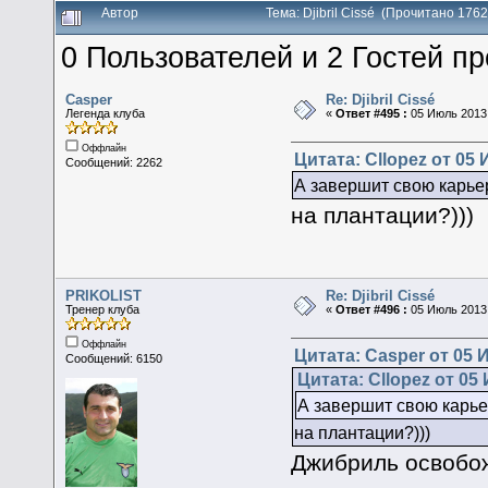
Автор
Тема: Djibril Cissé (Прочитано 176
0 Пользователей и 2 Гостей пр
Casper
Re: Djibril Cissé
Легенда клуба
«
Ответ #495 :
05 Июль 2013,
Оффлайн
Цитата: Cllopez от 05 
Сообщений: 2262
А завершит свою карье
на плантации?)))
PRIKOLIST
Re: Djibril Cissé
Тренер клуба
«
Ответ #496 :
05 Июль 2013,
Оффлайн
Цитата: Casper от 05 
Сообщений: 6150
Цитата: Cllopez от 05
А завершит свою карье
на плантации?)))
Джибриль освоб