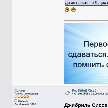
Да он просто по Лацио с
Лысов
Re: Djibril Cissé
Тренер примаверы
«
Ответ #508 :
22 Декабрь 20
Оффлайн
Джибриль Сиссе 
Сообщений: 3782