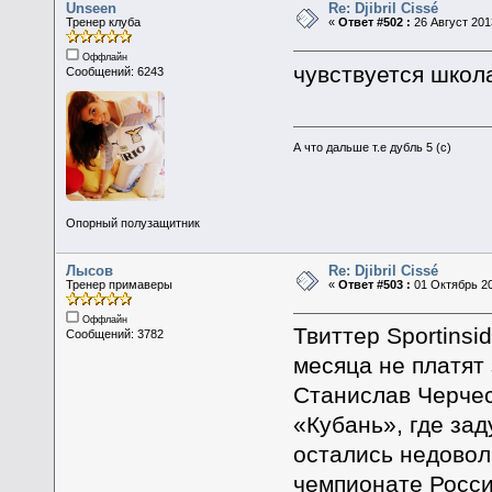
Unseen
Re: Djibril Cissé
Тренер клуба
«
Ответ #502 :
26 Август 2013
Оффлайн
чувствуется шко
Сообщений: 6243
А что дальше т.е дубль 5 (с)
Опорный полузащитник
Лысов
Re: Djibril Cissé
Тренер примаверы
«
Ответ #503 :
01 Октябрь 20
Оффлайн
Твиттер Sportinsi
Сообщений: 3782
месяца не платят 
Станислав Черчес
«Кубань», где за
остались недово
чемпионате Росси