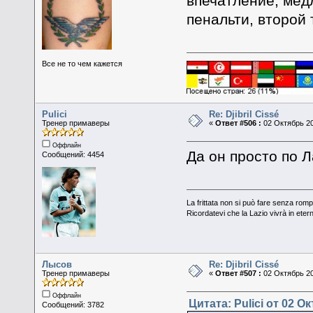
впечатление, мед
пенальти, второй 
Все не то чем кажется
Pulici
Re: Djibril Cissé
Тренер примаверы
«
Ответ #506 :
02 Октябрь 20
Оффлайн
Да он просто по Л
Сообщений: 4454
La frittata non si può fare senza romp
Ricordatevi che la Lazio vivrà in eter
Лысов
Re: Djibril Cissé
Тренер примаверы
«
Ответ #507 :
02 Октябрь 20
Оффлайн
Цитата: Pulici от 02 Ок
Сообщений: 3782