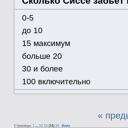
Сколько Сиссе забьёт 
0-5
до 10
15 максимум
больше 20
30 и более
100 включительно
« пред
Страницы:
1
...
32
33
[
34
]
35
Вниз