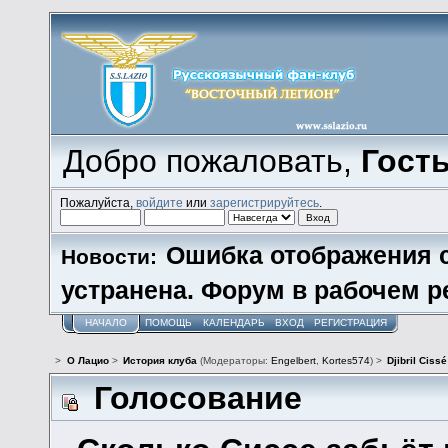
Добро пожаловать,
Гост
Пожалуйста,
войдите
или
зарегистрируйтесь
.
Ошибка отображения 
Новости:
устранена. Форум в рабочем р
НАЧАЛО
ПОМОЩЬ
КАЛЕНДАРЬ
ВХОД
РЕГИСТРАЦИЯ
>
О Лацио
>
История клуба
(Модераторы:
Engelbert
,
Kortes574
) >
Djibril Cissé
Голосование