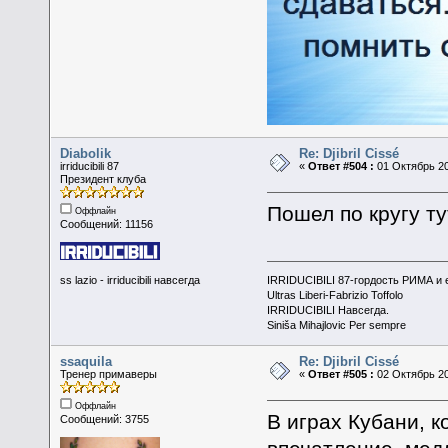
Diabolik
Re: Djibril Cissé
irriducibili 87
«
Ответ #504 :
01 Октябрь 20
Президент клуба
Пошел по кругу ту
Оффлайн
Сообщений: 11156
ss lazio - irriducibili навсегда
IRRIDUCIBILI 87-гордость РИМА и
Ultras Liberi-Fabrizio Toffolo
IRRIDUCIBILI Навсегда.
Siniša Mihajlovic Per sempre
ssaquila
Re: Djibril Cissé
Тренер примаверы
«
Ответ #505 :
02 Октябрь 20
Оффлайн
В играх Кубани, 
Сообщений: 3755