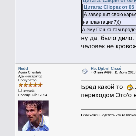
Цитата: Casper от 05 
Цитата: Cllopez от 05
А завершит свою карь
на плантации?)))
А ему Пашка там вроде 
ну да, было дело.
человек не крово
Nedd
Re: Djibril Cissé
Aquila Orientale
«
Ответ #499 :
11 Июль 2013,
Администратор
Прокуратор
Бред какой то
.
Оффлайн
переходом Это'о в
Сообщений: 17094
Если хочешь сделать что то плохо