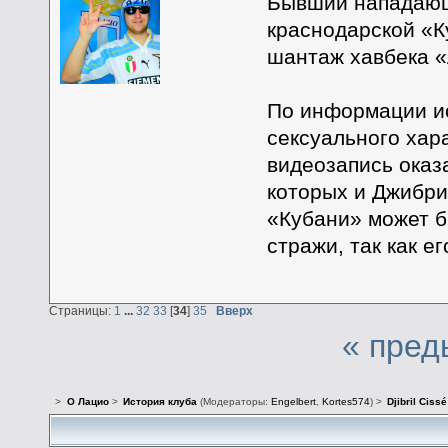
Бывший нападающ
краснодарской «К
шантаж хавбека «
По информации ис
сексуального хар
видеозапись оказ
которых и Джибри
«Кубани» может б
стражи, так как е
Страницы:
1
...
32
33
[
34
]
35
Вверх
« пред
>
О Лацио
>
История клуба
(Модераторы:
Engelbert
,
Kortes574
) >
Djibril Cissé