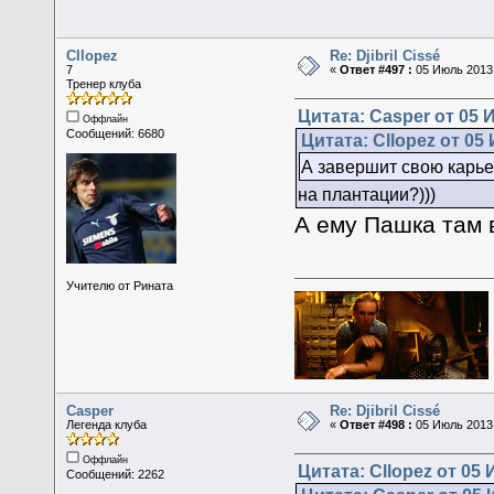
Cllopez
Re: Djibril Cissé
7
«
Ответ #497 :
05 Июль 2013,
Тренер клуба
Цитата: Casper от 05 
Оффлайн
Сообщений: 6680
Цитата: Cllopez от 05
А завершит свою карье
на плантации?)))
А ему Пашка там 
Учителю от Рината
Casper
Re: Djibril Cissé
Легенда клуба
«
Ответ #498 :
05 Июль 2013,
Оффлайн
Цитата: Cllopez от 05 
Сообщений: 2262