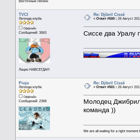
Восточный Легион
TVCI
Re: Djibril Cissé
Легенда клуба
«
Ответ #500 :
26 Август 2013
Оффлайн
Сиссе два Уралу п
Сообщений: 3063
Лацио НАВСЕГДА!!!
Piojo
Re: Djibril Cissé
Легенда клуба
«
Ответ #501 :
26 Август 2013
Оффлайн
Молодец Джибриль
Сообщений: 2368
команда ))
We are all waiting for a right moment