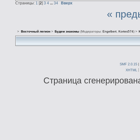
Страницы:
1
[
2
]
3
4
...
34
Вверх
« пред
>
Восточный легион
>
Будем знакомы
(Модераторы:
Engelbert
,
Kortes574
) >
SMF 2.0.15
|
XHTML
Страница сгенерирована 