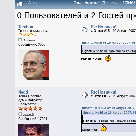
Автор
Тема: Новички! (Прочитано 375468
0 Пользователей и 2 Гостей пр
Tarabua
Re: Новички!
Тренер примаверы
«
Ответ #15 :
19 Август 2007,
Оффлайн
Цитата: Nedd от 19 Август 2007, 09
Сообщений: 3686
signori
а че ваще произошло со ст
какии люди
Nedd
Re: Новички!
Aquila Orientale
«
Ответ #16 :
19 Август 2007,
Администратор
Прокуратор
Цитата: Tarabua от 19 Август 2007,
Цитата: Nedd от 19 Август 2007, 0
Оффлайн
Сообщений: 17094
signori
а че ваще произошло со с
какии люди