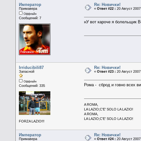
Император
Re: Новички!
Примавера
«
Ответ #22 :
20 Август 2007,
Оффлайн
Сообщений: 7
нУ вот кароче я болельщик 
Irriducibili87
Re: Новички!
Запасной
«
Ответ #23 :
20 Август 2007,
Оффлайн
Рома - сброд и говно всех ви
Сообщений: 335
A ROMA,
LA LAZIO;C'E' SOLO LA LAZIO!
A ROMA,
LA LAZIO;C'E' SOLO LA LAZIO!
FORZA LAZIO!!!
Император
Re: Новички!
Примавера
«
Ответ #24 :
20 Август 2007,