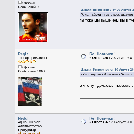
Оффлайн
Сообщений: 7
Цитата: Irriducibili87 от 20 Август 
Рома - сброд и говно всех виадуков
гы тока мы выше чем вы в ту
Regis
Re: Новички!
Тренер примаверы
«
Ответ #25 :
20 Август 2007,
Оффлайн
Цитата: Император от 20 Август 20
Сообщений: 3868
нУ вот кароче я болельщик Великог
а что тут делаешь, позволь 
Nedd
Re: Новички!
Aquila Orientale
«
Ответ #26 :
20 Август 2007,
Администратор
Прокуратор