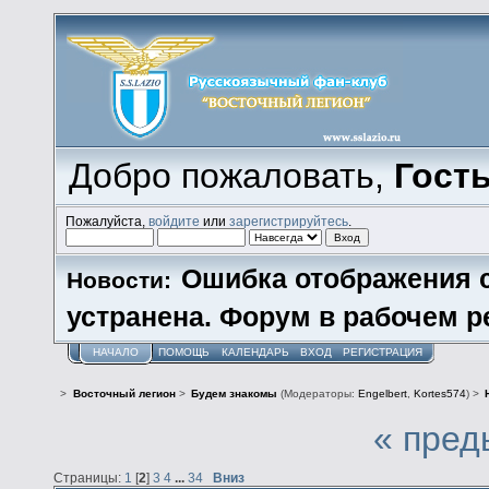
Добро пожаловать,
Гост
Пожалуйста,
войдите
или
зарегистрируйтесь
.
Ошибка отображения 
Новости:
устранена. Форум в рабочем р
НАЧАЛО
ПОМОЩЬ
КАЛЕНДАРЬ
ВХОД
РЕГИСТРАЦИЯ
>
Восточный легион
>
Будем знакомы
(Модераторы:
Engelbert
,
Kortes574
) >
« пред
Страницы:
1
[
2
]
3
4
...
34
Вниз