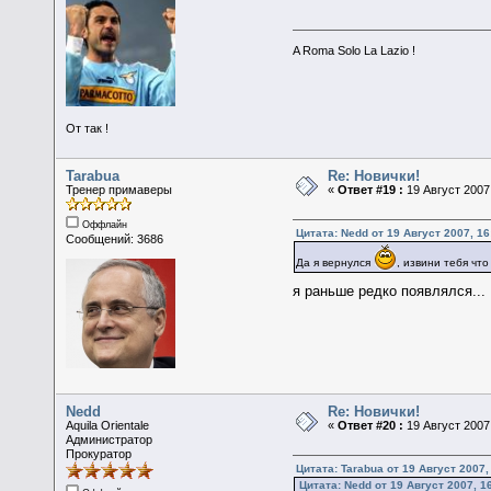
A Roma Solo La Lazio !
От так !
Tarabua
Re: Новички!
Тренер примаверы
«
Ответ #19 :
19 Август 2007,
Оффлайн
Цитата: Nedd от 19 Август 2007, 16
Сообщений: 3686
Да я вернулся
, извини тебя чт
я раньше редко появлялся...
Nedd
Re: Новички!
Aquila Orientale
«
Ответ #20 :
19 Август 2007,
Администратор
Прокуратор
Цитата: Tarabua от 19 Август 2007,
Цитата: Nedd от 19 Август 2007, 1