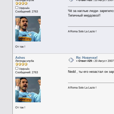
Легенда клуба
«
Ответ #28 :
20 Август 2007,
Оффлайн
Чё за наглые люди- зарегилс
Сообщений: 2763
Типичный мердовоз!!
A Roma Solo La Lazio !
От так !
Ashes
Re: Новички!
Легенда клуба
«
Ответ #29 :
20 Август 2007,
Оффлайн
Nedd , ты его незастал он за
Сообщений: 2763
A Roma Solo La Lazio !
От так !