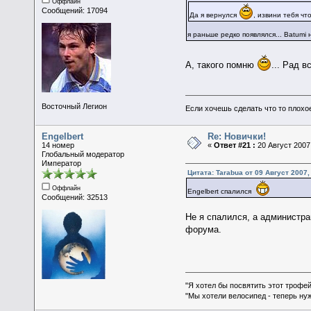
Оффлайн
Сообщений: 17094
Да я вернулся
, извини тебя ч
я раньше редко появлялся... Batumi
А, такого помню
... Рад в
Восточный Легион
Если хочешь сделать что то плохо
Engelbert
Re: Новички!
14 номер
«
Ответ #21 :
20 Август 2007,
Глобальный модератор
Император
Цитата: Tarabua от 09 Август 2007,
Оффлайн
Engelbert спалился
Сообщений: 32513
Не я спалился, а администра
форума.
"Я хотел бы посвятить этот трофей
"Мы хотели велосипед - теперь ну