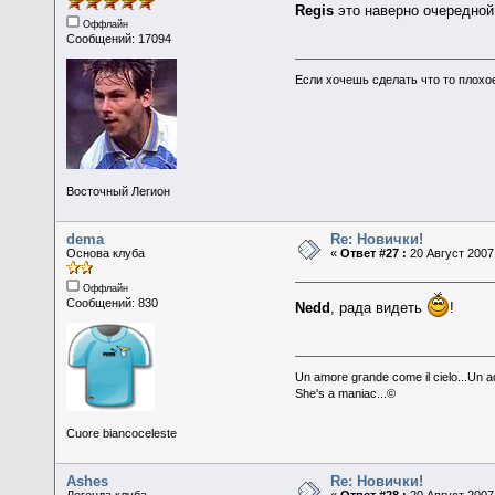
Regis
это наверно очередно
Оффлайн
Сообщений: 17094
Если хочешь сделать что то плохо
Восточный Легион
dema
Re: Новички!
Основа клуба
«
Ответ #27 :
20 Август 2007,
Оффлайн
Сообщений: 830
Nedd
, рада видеть
!
Un amore grande come il cielo...Un aq
She's a maniac...©
Cuore biancoceleste
Ashes
Re: Новички!