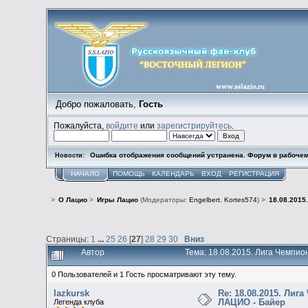
Добро пожаловать,
Гость
Пожалуйста,
войдите
или
зарегистрируйтесь
.
Ошибка отображения сообщений устранена. Форум в рабочем
Новости:
НАЧАЛО
ПОМОЩЬ
КАЛЕНДАРЬ
ВХОД
РЕГИСТРАЦИЯ
>
О Лацио
>
Игры Лацио
(Модераторы:
Engelbert
,
Kortes574
) >
18.08.2015
Страницы:
1
...
25
26
[
27
]
28
29
30
Вниз
Автор
Тема: 18.08.2015. Лига Чемпи
0 Пользователей и 1 Гость просматривают эту тему.
lazkursk
Re: 18.08.2015. Ли
ЛАЦИО - Байер
Легенда клуба