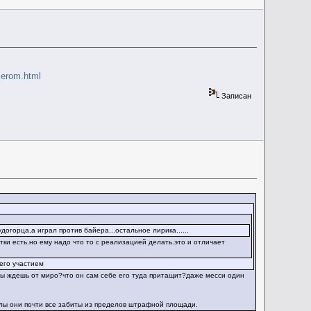
jerom.html
Записан
догорца,а играл против байера...остальное лирика......
атки есть.но ему надо что то с реализацией делать.это и отличает
 его участием
о ты ждешь от миро?что он сам себе его туда притащит?даже месси один
олы они почти все забиты из пределов штрафной площади.