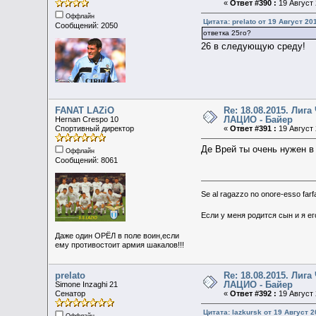
«
Ответ #390 :
19 Август 
Оффлайн
Цитата: prelato от 19 Август 20
Сообщений: 2050
ответка 25го?
26 в следующую среду!
FANAT LAZiO
Re: 18.08.2015. Ли
ЛАЦИО - Байер
Hernan Crespo 10
Спортивный директор
«
Ответ #391 :
19 Август 
Де Врей ты очень нужен в
Оффлайн
Сообщений: 8061
Se al ragazzo no onore-esso farfal
Если у меня родится сын и я ег
Даже один ОРЁЛ в поле воин,если
ему противостоит армия шакалов!!!
prelato
Re: 18.08.2015. Ли
ЛАЦИО - Байер
Simone Inzaghi 21
Сенатор
«
Ответ #392 :
19 Август 
Цитата: lazkursk от 19 Август 2