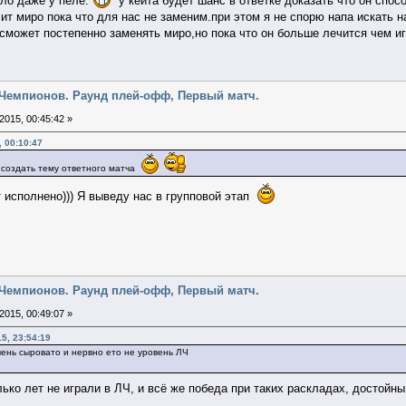
ыло даже у пеле.
у кейта будет шанс в ответке доказать что он спос
ит миро пока что для нас не заменим.при этом я не спорю напа искать н
может постепенно заменять миро,но пока что он больше лечится чем иг
га Чемпионов. Раунд плей-офф, Первый матч.
2015, 00:45:42 »
, 00:10:47
 создать тему ответного матча
 исполнено))) Я выведу нас в групповой этап
га Чемпионов. Раунд плей-офф, Первый матч.
2015, 00:49:07 »
15, 23:54:19
чень сыровато и нервно ето не уровень ЛЧ
лько лет не играли в ЛЧ, и всё же победа при таких раскладах, достойн