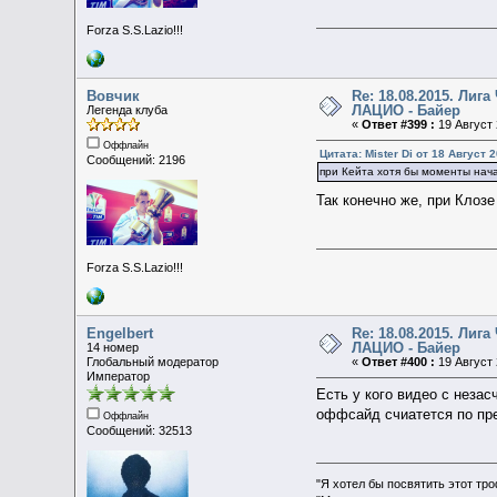
Forza S.S.Lazio!!!
Вовчик
Re: 18.08.2015. Ли
ЛАЦИО - Байер
Легенда клуба
«
Ответ #399 :
19 Август 
Оффлайн
Цитата: Mister Di от 18 Август 2
Сообщений: 2196
при Кейта хотя бы моменты нача
Так конечно же, при Кло
Forza S.S.Lazio!!!
Engelbert
Re: 18.08.2015. Ли
ЛАЦИО - Байер
14 номер
Глобальный модератор
«
Ответ #400 :
19 Август 
Император
Есть у кого видео с неза
оффсайд счиатется по пре
Оффлайн
Сообщений: 32513
"Я хотел бы посвятить этот тр