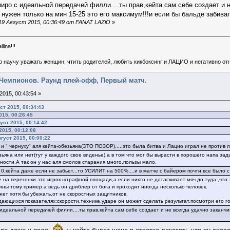
иро с идеальной передачей филли....ты прав,кейта сам себе создает и н
о нужен только на мин 15-25 это его максимум!!!и если бы бальде забивал
9 Август 2015, 00:36:49 от FANAT LAZiO
»
lina!!!
о научу уважать женщин, чтить родителей, любить кикбоксинг и ЛАЦИО и негативно относ
га Чемпионов. Раунд плей-офф, Первый матч.
2015, 00:43:54 »
ст 2015, 00:34:43
015, 00:26:45
уст 2015, 00:14:42
2015, 00:12:08
густ 2015, 00:00:22
и " чернуху" аля кейта-обезьяна(ЭТО ПОЗОР).....это была битва и Лацио играл не против лу
зьяна или нет(тут у каждого свое виденье),а в том что мог бы вырасти в хорошего напа зад
ности.А так он у нас аля смолов старания много,пользы мало.
 0,кейта даже если не забьет...то УСИЛИТ на 500%....и в матче с байером почти все было с
ре на перегонки.это игрок штрафной площади,а если никто не дотаскивает мяч до туда ,чт
ины тому пример.а ведь он дриблер от бога и проходит иногда несколько человек.
жет хотя бы убежать,от не скоростных защитников.
дающихся показателях:скорости,технике,ударе он может сделать результат.посмотри его 
 идеальной передачей филли....ты прав,кейта сам себе создает и не всегда удачно заканчи