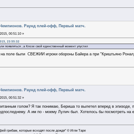
га Чемпионов. Раунд плей-офф, Первый матч.
2015, 00:51:10 »
015, 23:55:32
ли появляться ..а Клозе свой единственный момент упустил
зе на поле были СВЕЖИИ игроки обороны Байера а при "Криштьяно Рона
га Чемпионов. Раунд плей-офф, Первый матч.
2015, 00:51:32 »
считанным голом? Я так понимаю, Бериша то вылетел вперед в эпизоде, 
дпоследнему. А им по - моему Лулич был. Хотелось бы посмотреть на е
офей грибам, которые всходят после дождя" © Игли Таре