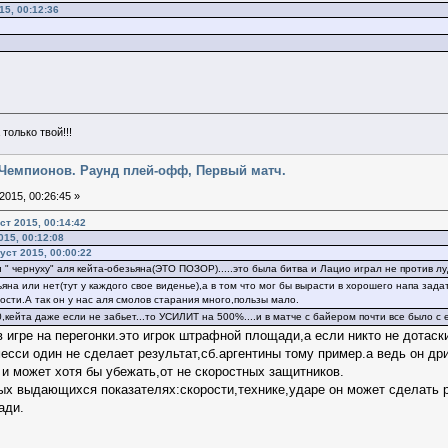
15, 00:12:36
только твой!!!
га Чемпионов. Раунд плей-офф, Первый матч.
2015, 00:26:45 »
ст 2015, 00:14:42
015, 00:12:08
уст 2015, 00:00:22
 " чернуху" аля кейта-обезьяна(ЭТО ПОЗОР).....это была битва и Лацио играл не против луд
ьяна или нет(тут у каждого свое виденье),а в том что мог бы вырасти в хорошего напа зада
ости.А так он у нас аля смолов старания много,пользы мало.
,кейта даже если не забьет...то УСИЛИТ на 500%....и в матче с байером почти все было с 
в игре на перегонки.это игрок штрафной площади,а если никто не дотаск
сси один не сделает результат,сб.аргентины тому пример.а ведь он дри
 и может хотя бы убежать,от не скоростных защитников.
ых выдающихся показателях:скорости,технике,ударе он может сделать ре
ади.