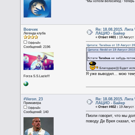
"Мы хотели велосипед - теперь
Вовчик
Re: 18.08.2015. Ли
ЛАЦИО - Байер
Легенда клуба
«
Ответ #401 :
19 Август 
Оффлайн
Цитата: Tarabua от 19 Август 20
Сообщений: 2196
Цитата: Nedd от 19 Август 2015
Кстати
Tarabua
не забудь потом
Благодарю))) Будет испо
Я уже выводил... мою тем
Forza S.S.Lazio!!!
#Veron_23
Re: 18.08.2015. Ли
ЛАЦИО - Байер
Примавера
«
Ответ #402 :
19 Август 
Оффлайн
Сообщений: 140
Пиоли говорит, что мы дол
поводу Де Врея сказал, ч