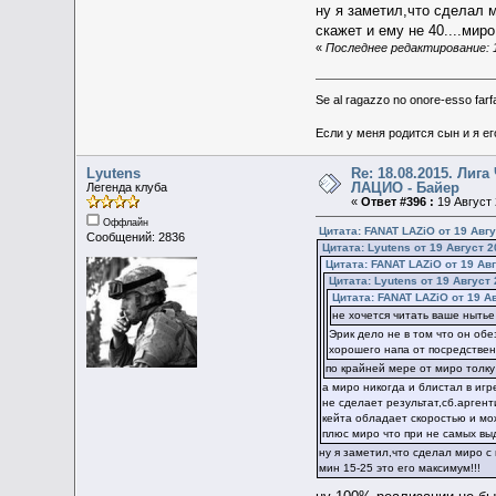
ну я заметил,что сделал м
скажет и ему не 40....мир
«
Последнее редактирование: 1
Se al ragazzo no onore-esso farfal
Если у меня родится сын и я ег
Lyutens
Re: 18.08.2015. Ли
ЛАЦИО - Байер
Легенда клуба
«
Ответ #396 :
19 Август 
Оффлайн
Цитата: FANAT LAZiO от 19 Авгу
Сообщений: 2836
Цитата: Lyutens от 19 Август 2
Цитата: FANAT LAZiO от 19 Авг
Цитата: Lyutens от 19 Август 
Цитата: FANAT LAZiO от 19 Ав
не хочется читать ваше нытье 
Эрик дело не в том что он обе
хорошего напа от посредствен
по крайней мере от миро толку
а миро никогда и блистал в иг
не сделает результат,сб.аргент
кейта обладает скоростью и мо
плюс миро что при не самых вы
ну я заметил,что сделал миро с
мин 15-25 это его максимум!!!