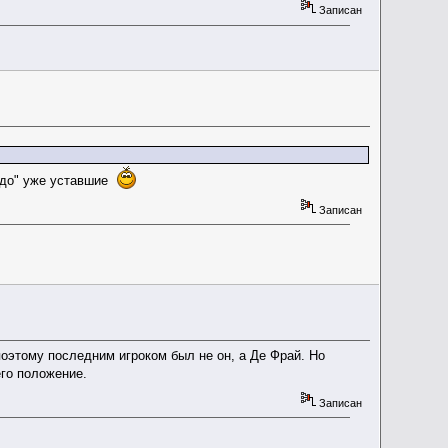
Записан
лдо" уже уставшие
Записан
поэтому последним игроком был не он, а Де Фрай. Но
го положение.
Записан