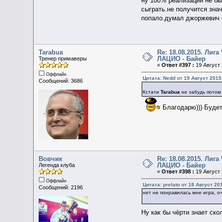
ну 100% реализации не б
сыграть.не получится знач
попало.думал джоржевич с
Tarabua
Re: 18.08.2015. Ли
ЛАЦИО - Байер
Тренер примаверы
«
Ответ #397 :
19 Август 
Оффлайн
Цитата: Nedd от 19 Август 2015
Сообщений: 3686
Кстати
Tarabua
не забудь потом
Благодарю))) Будет
Вовчик
Re: 18.08.2015. Ли
ЛАЦИО - Байер
Легенда клуба
«
Ответ #398 :
19 Август 
Оффлайн
Цитата: prelato от 18 Август 20
Сообщений: 2196
нет не понравилась мне игра, о
Ну как бы чёрти знает ско