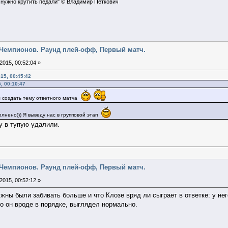
 нужно крутить педали" © Владимир Петкович
га Чемпионов. Раунд плей-офф, Первый матч.
2015, 00:52:04 »
15, 00:45:42
, 00:10:47
 создать тему ответного матча
лнено))) Я выведу нас в групповой этап
у в тупую удалили.
га Чемпионов. Раунд плей-офф, Первый матч.
2015, 00:52:12 »
жны были забивать больше и что Клозе вряд ли сыграет в ответке: у нег
то он вроде в порядке, выглядел нормально.