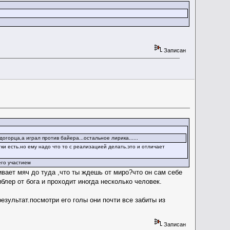
Записан
огорца,а играл против байера...остальное лирика......
тки есть.но ему надо что то с реализацией делать.это и отличает
его участием
ивает мяч до туда ,что ты ждешь от миро?что он сам себе
блер от бога и проходит иногда несколько человек.
зультат.посмотри его голы они почти все забиты из
Записан