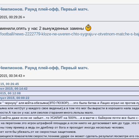
га Чемпионов. Раунд плей-офф, Первый матч.
2015, 00:29:26 »
заменили,опять у нас 2 вынужденных замены
football/news-2222779-kloze-ne-uveren-chto-sygraju-v-otvetnom-matche-s-ba
га Чемпионов. Раунд плей-офф, Первый матч.
2015, 00:34:43 »
15, 00:26:45
ст 2015, 00:14:42
2015, 00:12:08
густ 2015, 00:00:22
и " чернуху" аля кейта-обезьяна(ЭТО ПОЗОР).....это была битва и Лацио играл не против лу
ьяна или нет(тут у каждого свое виденье),а в том что мог бы вырасти в хорошего напа зад
ости.А так он у нас аля смолов старания много,пользы мало.
0,кейта даже если не забьет...то УСИЛИТ на 500%....и в матче с байером почти все было с
е на перегонки.это игрок штрафной площади,а если никто не дотаскивает мяч до туда ,чт
ины тому пример.а ведь он дриблер от бога и проходит иногда несколько человек.
ет хотя бы убежать,от не скоростных защитников.
ающихся показателях:скорости,технике,ударе он может сделать результат.посмотри его г