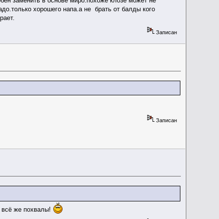
обен заменить в основе миро.похоже клозе может не
адо.только хорошего напа.а не брать от балды кого
рает.
Записан
Записан
ы всё же похвалы!