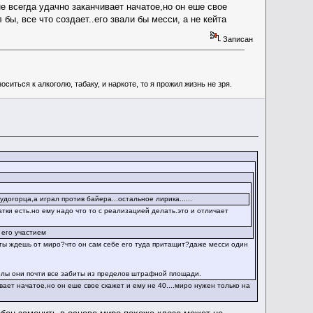
е всегда удачно заканчивает начатое,но он еше свое
 бы, все что создает..его звали бы месси, а не кейта
Записан
иться к алкоголю, табаку, и наркоте, то я прожил жизнь не зря.
догорца,а играл против байера...остальное лирика......
атки есть.но ему надо что то с реализацией делать.это и отличает
 его участием
о ты ждешь от миро?что он сам себе его туда притащит?даже месси один
голы они почти все забиты из пределов штрафной площади.
вает начатое,но он еше свое скажет и ему не 40....миро нужен только на