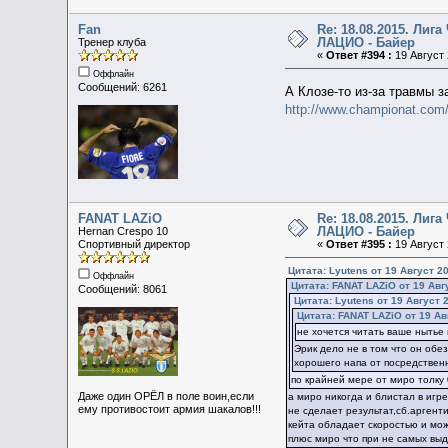
Fan
Re: 18.08.2015. Ли
ЛАЦИО - Байер
Тренер клуба
«
Ответ #394 :
19 Август 
Оффлайн
Сообщений: 6261
А Клозе-то из-за травмы 
http://www.championat.com/
FANAT LAZiO
Re: 18.08.2015. Ли
ЛАЦИО - Байер
Hernan Crespo 10
Спортивный директор
«
Ответ #395 :
19 Август 
Цитата: Lyutens от 19 Август 20
Оффлайн
Цитата: FANAT LAZiO от 19 Авгу
Сообщений: 8061
Цитата: Lyutens от 19 Август 
Цитата: FANAT LAZiO от 19 Ав
не хочется читать ваше нытье 
Эрик дело не в том что он обез
хорошего напа от посредственн
по крайней мере от миро толку 
Даже один ОРЁЛ в поле воин,если
а миро никогда и блистал в игр
ему противостоит армия шакалов!!!
не сделает результат,сб.аргент
кейта обладает скоростью и мож
плюс миро что при не самых выд