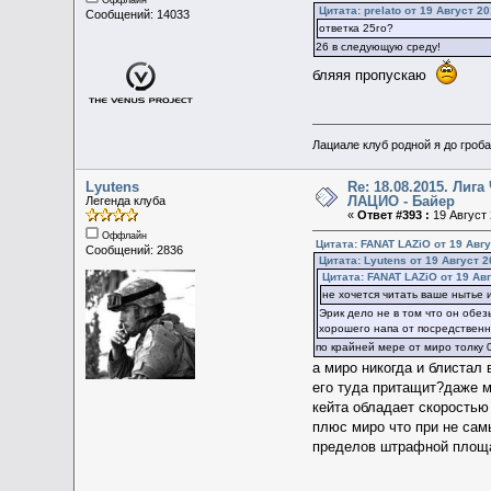
Оффлайн
Цитата: prelato от 19 Август 20
Сообщений: 14033
ответка 25го?
26 в следующую среду!
бляяя пропускаю
Лациале клуб родной я до гроба 
Lyutens
Re: 18.08.2015. Ли
ЛАЦИО - Байер
Легенда клуба
«
Ответ #393 :
19 Август 
Оффлайн
Цитата: FANAT LAZiO от 19 Авгу
Сообщений: 2836
Цитата: Lyutens от 19 Август 2
Цитата: FANAT LAZiO от 19 Авг
не хочется читать ваше нытье и
Эрик дело не в том что он обез
хорошего напа от посредственн
по крайней мере от миро толку 0
а миро никогда и блистал 
его туда притащит?даже ме
кейта обладает скоростью
плюс миро что при не сам
пределов штрафной площ