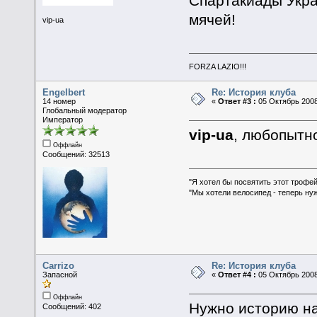
Спартакиады Укра
мячей!
vip-ua
FORZA LAZIO!!!
Engelbert
Re: История клуба
14 номер
«
Ответ #3 :
05 Октябрь 2008
Глобальный модератор
Император
vip-ua
, любопытн
Оффлайн
Сообщений: 32513
"Я хотел бы посвятить этот трофей
"Мы хотели велосипед - теперь ну
Carrizo
Re: История клуба
Запасной
«
Ответ #4 :
05 Октябрь 2008
Оффлайн
Нужно историю на
Сообщений: 402