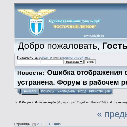
Добро пожаловать,
Гост
Пожалуйста,
войдите
или
зарегистрируйтесь
.
Ошибка отображения 
Новости:
устранена. Форум в рабочем р
НАЧАЛО
ПОМОЩЬ
КАЛЕНДАРЬ
ВХОД
РЕГИСТРАЦИЯ
>
О Лацио
>
История клуба
(Модераторы:
Engelbert
,
Kortes574
) >
История кл
« пред
Страницы: [
1
]
2
3
...
13
Вниз