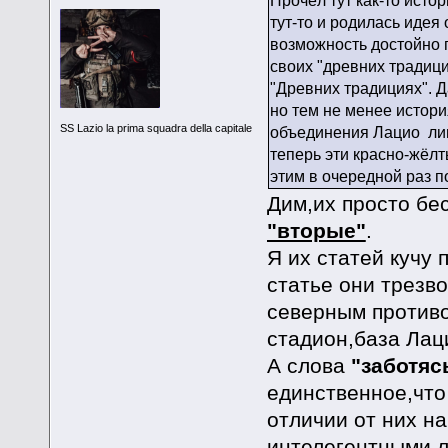
Прочёл тут как-то исто
тут-то и родилась идея
возможность достойно п
своих "древних традици
"Древних традициях". Д
но тем не менее истори
SS Lazio la prima squadra della capitale
объединения Лацио лиш
теперь эти красно-жёлт
этим в очередной раз 
Дим,их просто бе
"вторые"
.
Я их статей кучу 
статье они трезв
северным противо
стадион,база Лац
А слова
"заботяс
единственное,что 
отличии от них н
интелегентными л