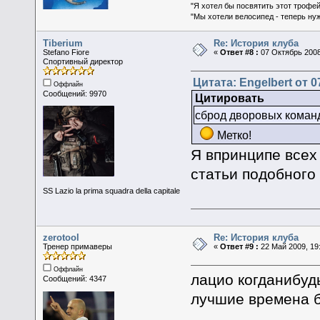
"Я хотел бы посвятить этот трофей
"Мы хотели велосипед - теперь ну
Tiberium
Re: История клуба
Stefano Fiore
«
Ответ #8 :
07 Октябрь 2008
Спортивный директор
Цитата: Engelbert от 0
Оффлайн
Сообщений: 9970
Цитировать
сброд дворовых коман
Метко!
Я впринципе всех
статьи подобного
SS Lazio la prima squadra della capitale
zerotool
Re: История клуба
Тренер примаверы
«
Ответ #9 :
22 Май 2009, 19:
Оффлайн
лацио когданибуд
Сообщений: 4347
лучшие времена б