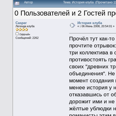
Автор
Тема: История клуба (Прочитано 1
0 Пользователей и 2 Гостей пр
Casper
История клуба
Легенда клуба
«
:
06 Июнь 2008, 20:54:01 »
Оффлайн
Прочёл тут как-т
Сообщений: 2262
прочтите отрывок:
три коллектива в
противостоять гра
своих "древних тр
объединения". Не
момент создания 
менее история у н
отказавшись от о
дорожит ими и не 
жёлтые ублюдки на
романисты этим в