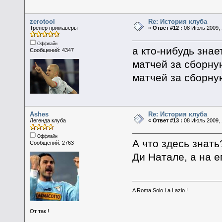
zerotool
Re: История клуба
Тренер примаверы
«
Ответ #12 :
08 Июль 2009, 
Оффлайн
а кто-нибудь знае
Сообщений: 4347
матчей за сборну
матчей за сборную
Ashes
Re: История клуба
Легенда клуба
«
Ответ #13 :
08 Июль 2009, 
Оффлайн
А что здесь знат
Сообщений: 2763
Ди Натале, а на е
A Roma Solo La Lazio !
От так !