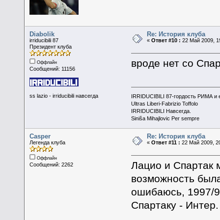
Diabolik
Re: История клуба
irriducibili 87
«
Ответ #10 :
22 Май 2009, 1
Президент клуба
вроде нет со Спа
Оффлайн
Сообщений: 11156
ss lazio - irriducibili навсегда
IRRIDUCIBILI 87-гордость РИМА и
Ultras Liberi-Fabrizio Toffolo
IRRIDUCIBILI Навсегда.
Siniša Mihajlovic Per sempre
Casper
Re: История клуба
Легенда клуба
«
Ответ #11 :
22 Май 2009, 20
Оффлайн
Лацио и Спартак м
Сообщений: 2262
возможность была
ошибаюсь, 1997/9
Спартаку - Интер.