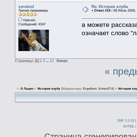
zerotool
Re: История клуба
Тренер примаверы
«
Ответ #14 :
08 Июль 2009, 
Оффлайн
а можете рассказа
Сообщений: 4347
означает слово "л
Страницы: [
1
]
2
3
...
13
Вверх
« пред
>
О Лацио
>
История клуба
(Модераторы:
Engelbert
,
Kortes574
) >
История кл
SMF 2.0.15
|
XHTML
Страница сгенерирована