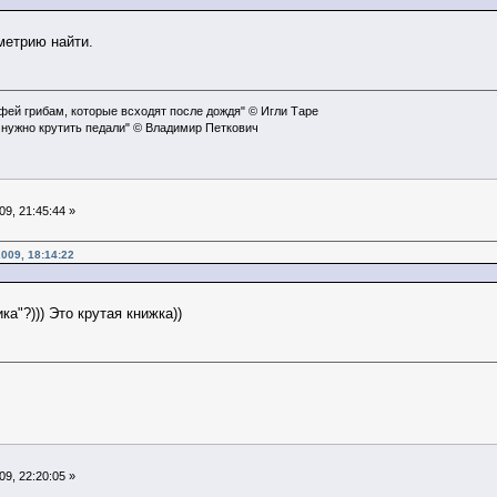
метрию найти.
офей грибам, которые всходят после дождя" © Игли Таре
 нужно крутить педали" © Владимир Петкович
9, 21:45:44 »
009, 18:14:22
а"?))) Это крутая книжка))
9, 22:20:05 »