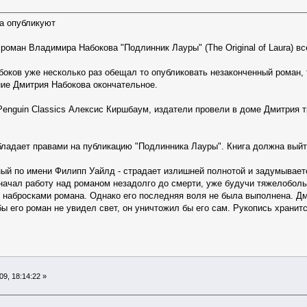
а опубликуют
оман Владимира Набокова "Подлинник Лауры" (The Original of Laura) вс
оков уже несколько раз обещал то опубликовать незаконченный роман,
ние Дмитрия Набокова окончательное.
enguin Classics Алексис Киршбаум, издатели провели в доме Дмитрия тр
обладает правами на публикацию "Подлинника Лауры". Книга должна выйти
еный по имени Филипп Уайлд - страдает излишней полнотой и задумывает
ачал работу над романом незадолго до смерти, уже будучи тяжелоболь
с набросками романа. Однако его последняя воля не была выполнена. Дми
ы его роман не увидел свет, он уничтожил бы его сам. Рукопись хранитс
9, 18:14:22 »