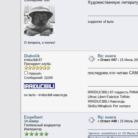
Сообщений: 886
Художественную литерату
supporter of lazio
O tempora, o mores!
Diabolik
Re: книги
irriducibili 87
«
Ответ #47 :
15 Июль 200
Президент клуба
последнее,что читаю СА
Оффлайн
Сообщений: 11156
IRRIDUCIBILI 87-гордость РИМ
ss lazio - irriducibili навсегда
Ultras Liberi-Fabrizio Toffolo
IRRIDUCIBILI Навсегда.
Siniša Mihajlovic Per sempre
Engelbert
Re: книги
14 номер
«
Ответ #48 :
15 Июль 200
Глобальный модератор
Император
Цитата: anatoliuss от 15 Июль 2