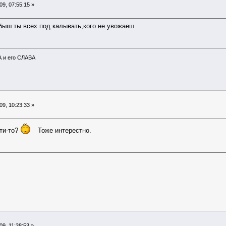
9, 07:55:15 »
быш ты всех под калывать,кого не увожаеш
А и его СЛАВА
9, 10:23:33 »
йти-то?
Тоже интерестно.
9, 11:38:53 »