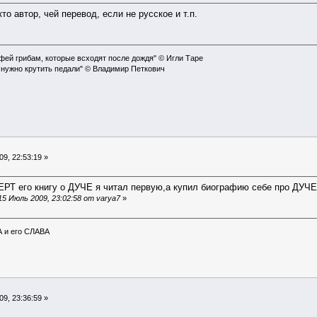
кто автор, чей перевод, если не русское и т.п.
офей грибам, которые всходят после дождя" © Игли Таре
 нужно крутить педали" © Владимир Петкович
9, 22:53:19 »
 его книгу о ДУЧЕ я читал первую,а купил биографию себе про ДУЧЕ 
5 Июль 2009, 23:02:58 от varya7
»
А и его СЛАВА
9, 23:36:59 »