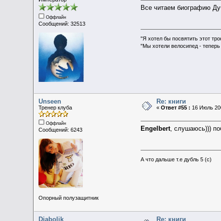
Все читаем биографию Ду
Оффлайн
Сообщений: 32513
"Я хотел бы посвятить этот тр
"Мы хотели велосипед - теперь
Unseen
Re: книги
Тренер клуба
«
Ответ #55 :
16 Июль 200
Оффлайн
Engelbert
, слушаюсь))) п
Сообщений: 6243
А что дальше т.е дубль 5 (с)
Опорный полузащитник
Diabolik
Re: книги