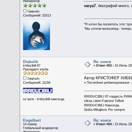
Император
varya7
, биографий много, 
Оффлайн
Сообщений: 32513
"Я хотел бы посвятить этот тр
"Мы хотели велосипед - теперь
Diabolik
Re: книги
irriducibili 87
«
Ответ #53 :
15 Июль 200
Президент клуба
Автор КРИСТОФЕР ХИББЕРТ
Оффлайн
«
Последнее редактирование: 1
Сообщений: 11156
IRRIDUCIBILI 87-гордость РИМ
ss lazio - irriducibili навсегда
Ultras Liberi-Fabrizio Toffolo
IRRIDUCIBILI Навсегда.
Siniša Mihajlovic Per sempre
Engelbert
Re: книги
14 номер
«
Ответ #54 :
15 Июль 200
Глобальный модератор
Император