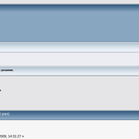
 режиме.
и
 раз)
009, 14:31:27 »