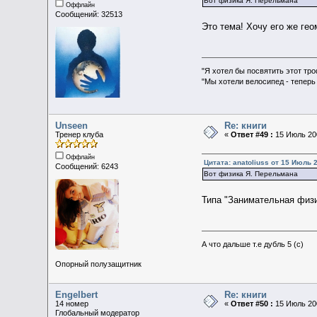
Вот физика Я. Перельмана
Оффлайн
Сообщений: 32513
Это тема! Хочу его же гео
"Я хотел бы посвятить этот тр
"Мы хотели велосипед - теперь
Unseen
Re: книги
Тренер клуба
«
Ответ #49 :
15 Июль 200
Оффлайн
Цитата: anatoliuss от 15 Июль 2
Сообщений: 6243
Вот физика Я. Перельмана
Типа "Занимательная физик
А что дальше т.е дубль 5 (с)
Опорный полузащитник
Engelbert
Re: книги
14 номер
«
Ответ #50 :
15 Июль 200
Глобальный модератор