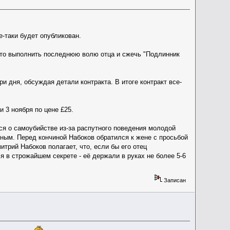
е-таки будет опубликован.
 то выполнить последнюю волю отца и сжечь "Подлинник
и дня, обсуждая детали контракта. В итоге контракт все-
 3 ноября по цене £25.
ся о самоубийстве из-за распутного поведения молодой
ным. Перед кончиной Набоков обратился к жене с просьбой
трий Набоков полагает, что, если бы его отец
я в строжайшем секрете - её держали в руках не более 5-6
Записан