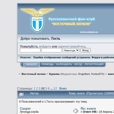
Добро пожаловать,
Гость
Пожалуйста,
войдите
или
зарегистрируйтесь
.
Ошибка отображения сообщений устранена. Форум в рабочем
Новости:
НАЧАЛО
ПОМОЩЬ
КАЛЕНДАРЬ
ВХОД
РЕГИСТРАЦИЯ
>
Восточный легион
>
Курилка
(Модераторы:
Engelbert
,
Kortes574
) >
книг
Страницы:
1
2
3
[
4
]
5
6
...
12
Вниз
Автор
Тема: книги (Прочитано 108966
0 Пользователей и 1 Гость просматривают эту тему.
Casper
Re: книги
Легенда клуба
«
Ответ #45 :
18 Апрель 2