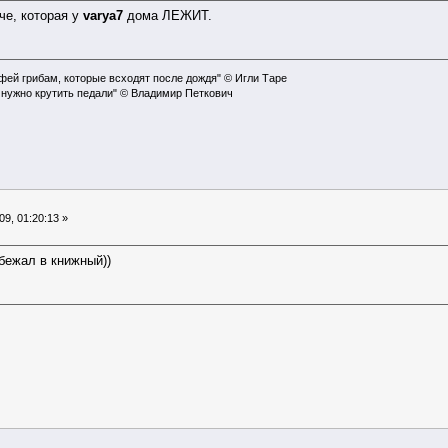
че, которая у
varya7
дома ЛЕЖИТ.
офей грибам, которые всходят после дождя" © Игли Таре
 нужно крутить педали" © Владимир Петкович
9, 01:20:13 »
обежал в книжный))