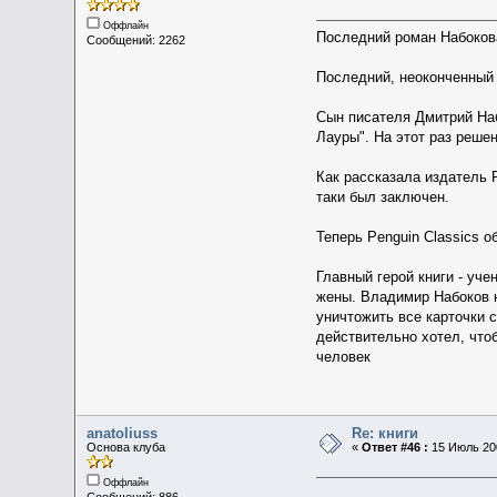
Оффлайн
Последний роман Набоков
Сообщений: 2262
Последний, неоконченный р
Сын писателя Дмитрий Наб
Лауры". На этот раз реше
Как рассказала издатель P
таки был заключен.
Теперь Penguin Classics 
Главный герой книги - уч
жены. Владимир Набоков н
уничтожить все карточки 
действительно хотел, чтоб
человек
anatoliuss
Re: книги
Основа клуба
«
Ответ #46 :
15 Июль 200
Оффлайн