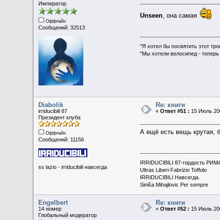
Император
Unseen
, она самая
Оффлайн
Сообщений: 32513
"Я хотел бы посвятить этот тр
"Мы хотели велосипед - теперь
Diabolik
Re: книги
irriducibili 87
«
Ответ #51 :
15 Июль 200
Президент клуба
А ещё есть вещь крутая, 
Оффлайн
Сообщений: 11156
IRRIDUCIBILI 87-гордость РИМ
ss lazio - irriducibili навсегда
Ultras Liberi-Fabrizio Toffolo
IRRIDUCIBILI Навсегда.
Siniša Mihajlovic Per sempre
Engelbert
Re: книги
14 номер
«
Ответ #52 :
15 Июль 200
Глобальный модератор