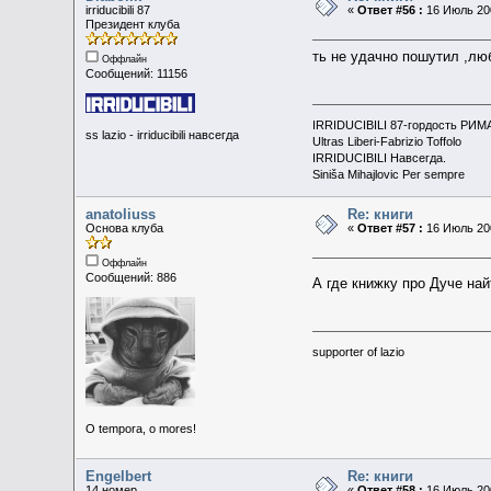
irriducibili 87
«
Ответ #56 :
16 Июль 200
Президент клуба
ть не удачно пошутил ,лю
Оффлайн
Сообщений: 11156
IRRIDUCIBILI 87-гордость РИМ
ss lazio - irriducibili навсегда
Ultras Liberi-Fabrizio Toffolo
IRRIDUCIBILI Навсегда.
Siniša Mihajlovic Per sempre
anatoliuss
Re: книги
Основа клуба
«
Ответ #57 :
16 Июль 200
Оффлайн
Сообщений: 886
А где книжку про Дуче на
supporter of lazio
O tempora, o mores!
Engelbert
Re: книги
14 номер
«
Ответ #58 :
16 Июль 200