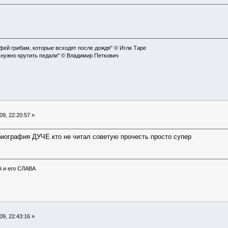
офей грибам, которые всходят после дождя" © Игли Таре
 нужно крутить педали" © Владимир Петкович
9, 22:20:57 »
биография ДУЧЕ кто не читал советую прочесть просто супер
А и его СЛАВА
9, 22:43:16 »