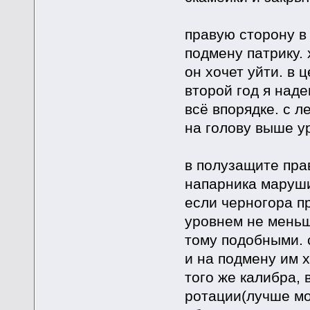
правую сторону в
подмену патрику.
он хочет уйти. в 
второй год я наде
всё впорядке. с л
на голову выше у
в полузащите пра
напарника маруши
если черногора п
уровнем не меньш
тому подобными. 
и на подмену им х
того же калибра, 
ротации(лучше мо