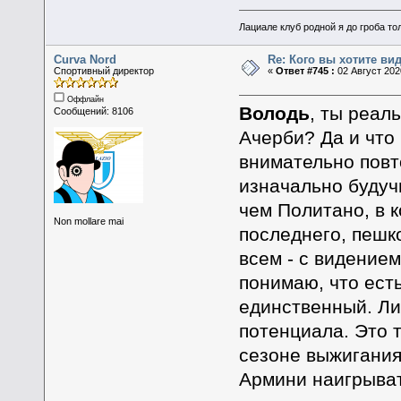
Лациале клуб родной я до гроба тол
Curva Nord
Re: Кого вы хотите ви
Спортивный директор
«
Ответ #745 :
02 Август 2020
Оффлайн
Володь
, ты реал
Сообщений: 8106
Ачерби? Да и что
внимательно повто
изначально будуч
чем Политано, в 
Non mollare mai
последнего, пешко
всем - с видением
понимаю, что есть
единственный. Ли
потенциала. Это 
сезоне выжигания
Армини наигрыват