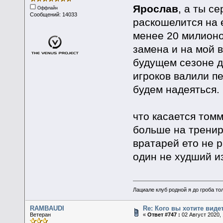
Ярослав
, а ты с
Оффлайн
Сообщений: 14033
раскошелится на 
менее 20 милионо
замена и на мой в
будущем сезоне д
игроков валили п
будем надеяться.
что касается томм
больше на трениро
вратарей ето не р
один не худший и
Лациале клуб родной я до гроба тол
RAMBAUDI
Re: Кого вы хотите виде
Ветеран
«
Ответ #747 :
02 Август 2020, 