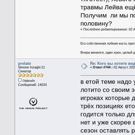
травмы Лейва ещё
Получим ли мы по 
половину?
«
Последнее редактирование: 02 А
Его собственная лобная кость пре
Вчера женился, один хрен, целый 
prelato
Re: Кого вы хотите ви
Simone Inzaghi 21
«
Ответ #744 :
02 Август 2020
Сенатор
в етой теме надо
Оффлайн
Сообщений: 14033
лотито со своим 
игроках которые 
трёх позициях ето
годится только дл
нет и уже скорее 
сезон оставлять р