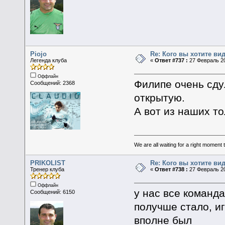
Piojo
Re: Кого вы хотите ви
Легенда клуба
«
Ответ #737 :
27 Февраль 20
Оффлайн
Филипе очень сдул
Сообщений: 2368
открытую.
А вот из наших т
We are all waiting for a right moment
PRIKOLIST
Re: Кого вы хотите ви
Тренер клуба
«
Ответ #738 :
27 Февраль 20
Оффлайн
у нас все команда
Сообщений: 6150
получше стало, и
вполне был