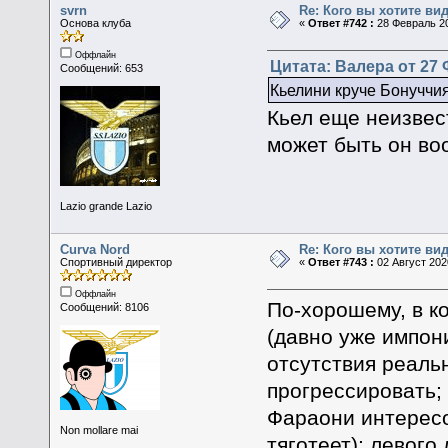
svrn
Re: Кого вы хотите ви
Основа клуба
«
Ответ #742 :
28 Февраль 20
Оффлайн
Цитата: Валера от 27 
Сообщений: 653
Кьелини круче Бонуччи
Кьел еще неизвес
может быть он воо
Lazio grande Lazio
Curva Nord
Re: Кого вы хотите ви
Спортивный директор
«
Ответ #743 :
02 Август 2020
Оффлайн
По-хорошему, в к
Сообщений: 8106
(давно уже импони
отсутствия реаль
прогрессировать;
Фараони интересо
Non mollare mai
тяготеет); левого