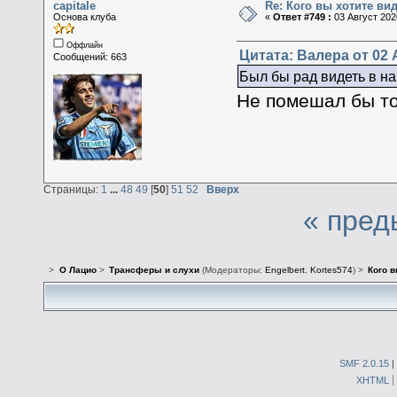
capitale
Re: Кого вы хотите ви
Основа клуба
«
Ответ #749 :
03 Август 2020
Оффлайн
Цитата: Валера от 02 А
Сообщений: 663
Был бы рад видеть в н
Не помешал бы т
Страницы:
1
...
48
49
[
50
]
51
52
Вверх
« пред
>
О Лацио
>
Трансферы и слухи
(Модераторы:
Engelbert
,
Kortes574
) >
Кого в
SMF 2.0.15
|
XHTML