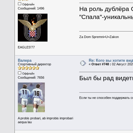
Оффлайн
На роль дублёра 
Сообщений: 1496
"Спала"-уникальны
Za Dom Spremni=U=Zakon
EAGLES'77
Валера
Re: Кого вы хотите ви
Спортивный директор
«
Ответ #748 :
02 Август 2020
Оффлайн
Был бы рад видет
Сообщений: 7656
Если ты не способен поддержать с
A probis probari, ab improbis improbari
aequa lau