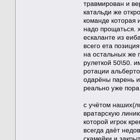
травмирован и вер
катальди же откро
команде которая 
надо прощаться. 
ескаланте из еиб
всего ета позиция
на остальных же 
рулеткой 50\50. и
ротации альберто 
одарёны парень и
реально уже пора 
с учётом наших(ло
вратарскую линию
которой игрок кр
всегда даёт недов
скамейки и закры