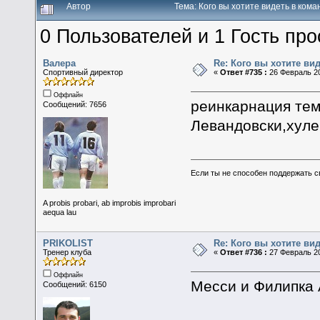
Автор
Тема: Кого вы хотите видеть в ком
0 Пользователей и 1 Гость про
Валера
Re: Кого вы хотите ви
Спортивный директор
«
Ответ #735 :
26 Февраль 20
Оффлайн
реинкарнация тем
Сообщений: 7656
Левандовски,хул
Если ты не способен поддержать с
A probis probari, ab improbis improbari
aequa lau
PRIKOLIST
Re: Кого вы хотите ви
Тренер клуба
«
Ответ #736 :
27 Февраль 20
Оффлайн
Месси и Филипка 
Сообщений: 6150