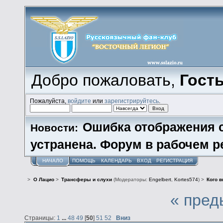
Добро пожаловать,
Гост
Пожалуйста,
войдите
или
зарегистрируйтесь
.
Ошибка отображения 
Новости:
устранена. Форум в рабочем р
НАЧАЛО
ПОМОЩЬ
КАЛЕНДАРЬ
ВХОД
РЕГИСТРАЦИЯ
>
О Лацио
>
Трансферы и слухи
(Модераторы:
Engelbert
,
Kortes574
) >
Кого в
« пред
Страницы:
1
...
48
49
[
50
]
51
52
Вниз