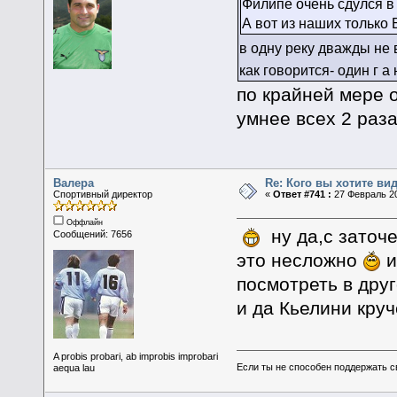
Филипе очень сдулся в 
А вот из наших только
в одну реку дважды не 
как говорится- один г а
по крайней мере 
умнее всех 2 раза
Валера
Re: Кого вы хотите ви
Спортивный директор
«
Ответ #741 :
27 Февраль 20
Оффлайн
ну да,с заточе
Сообщений: 7656
это несложно
и
посмотреть в дру
и да Кьелини кру
A probis probari, ab improbis improbari
Если ты не способен поддержать с
aequa lau