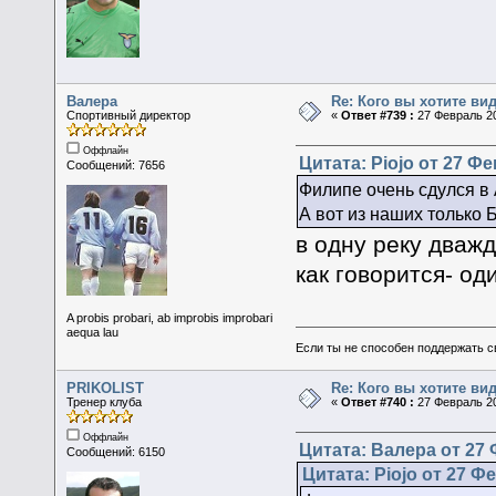
Валера
Re: Кого вы хотите ви
Спортивный директор
«
Ответ #739 :
27 Февраль 20
Оффлайн
Цитата: Piojo от 27 Фе
Сообщений: 7656
Филипе очень сдулся в 
А вот из наших только 
в одну реку дваж
как говорится- од
A probis probari, ab improbis improbari
aequa lau
Если ты не способен поддержать с
PRIKOLIST
Re: Кого вы хотите ви
Тренер клуба
«
Ответ #740 :
27 Февраль 20
Оффлайн
Цитата: Валера от 27 
Сообщений: 6150
Цитата: Piojo от 27 Ф