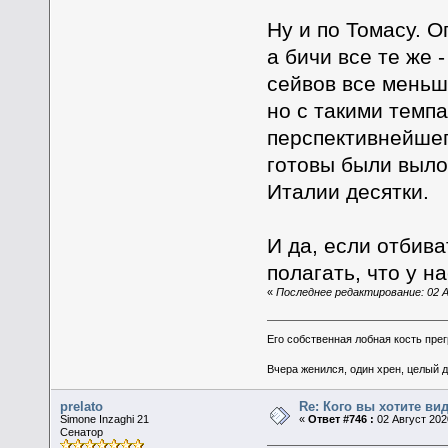
Ну и по Томасу. О
а бичи все те же 
сейвов все меньше
но с такими темп
перспективнейшег
готовы были вылож
Италии десятки.
И да, если отбива
полагать, что у н
«
Последнее редактирование: 02 А
Его собственная лобная кость пре
Вчера женился, один хрен, целый 
prelato
Re: Кого вы хотите ви
Simone Inzaghi 21
«
Ответ #746 :
02 Август 2020
Сенатор