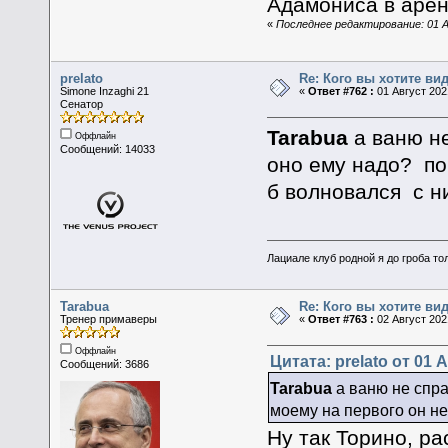
Адамониса в арен
«
Последнее редактирование: 01 А
prelato
Re: Кого вы хотите ви
Simone Inzaghi 21
«
Ответ #762 :
01 Август 2021
Сенатор
Tarabua
а ваню н
Оффлайн
Сообщений: 14033
оно ему надо? по
б волновался с ни
Лациале клуб родной я до гроба тол
Tarabua
Re: Кого вы хотите ви
Тренер примаверы
«
Ответ #763 :
02 Август 2021
Оффлайн
Цитата: prelato от 01 А
Сообщений: 3686
Tarabua
а ваню не сп
моему на первого он не
Ну так Торино, ра