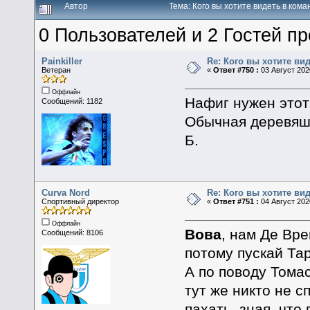
Автор
Тема: Кого вы хотите видеть в ком
0 Пользователей и 2 Гостей пр
Painkiller
Re: Кого вы хотите ви
Ветеран
«
Ответ #750 :
03 Август 2020
Оффлайн
Нафиг нужен этот
Сообщений: 1182
Обычная деревяшк
Б.
Curva Nord
Re: Кого вы хотите ви
Спортивный директор
«
Ответ #751 :
04 Август 2020
Оффлайн
Вова
, нам Де Вр
Сообщений: 8106
потому пускай Та
А по поводу Томас
тут же никто не с
пахать, зная, что