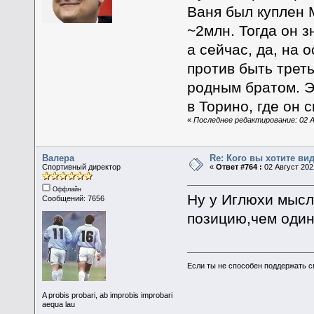
Ваня был куплен 
~2млн. Тогда он 
а сейчас, да, на 
против быть трет
родным братом. Э
в Торино, где он 
«
Последнее редактирование: 02 А
Валера
Re: Кого вы хотите ви
Спортивный директор
«
Ответ #764 :
02 Август 2021
Оффлайн
Ну у Иглюхи мысл
Сообщений: 7656
позицию,чем оди
Если ты не способен поддержать с
A probis probari, ab improbis improbari
aequa lau