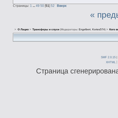
Страницы:
1
...
49
50
[
51
]
52
Вверх
« пред
>
О Лацио
>
Трансферы и слухи
(Модераторы:
Engelbert
,
Kortes574
) >
Кого в
SMF 2.0.15
|
XHTML
Страница сгенерирована 