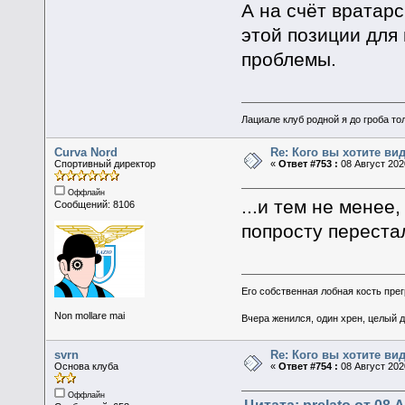
А на счёт вратар
этой позиции для 
проблемы.
Лациале клуб родной я до гроба тол
Curva Nord
Re: Кого вы хотите ви
Спортивный директор
«
Ответ #753 :
08 Август 2020
Оффлайн
...и тем не менее
Сообщений: 8106
попросту переста
Его собственная лобная кость пре
Non mollare mai
Вчера женился, один хрен, целый 
svrn
Re: Кого вы хотите ви
Основа клуба
«
Ответ #754 :
08 Август 2020
Оффлайн