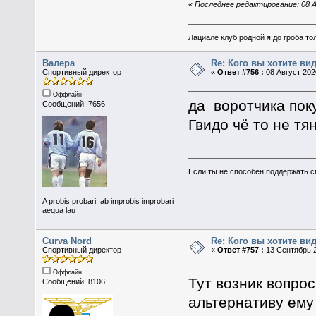
«
Последнее редактирование: 08 Ав
Лациале клуб родной я до гроба тол
Валера
Re: Кого вы хотите ви
Спортивный директор
«
Ответ #756 :
08 Август 2020
Оффлайн
да воротчика пок
Сообщений: 7656
Гвидо чё то не тя
Если ты не способен поддержать с
A probis probari, ab improbis improbari
aequa lau
Curva Nord
Re: Кого вы хотите ви
Спортивный директор
«
Ответ #757 :
13 Сентябрь 2
Оффлайн
Тут возник вопрос
Сообщений: 8106
альтернативу ему