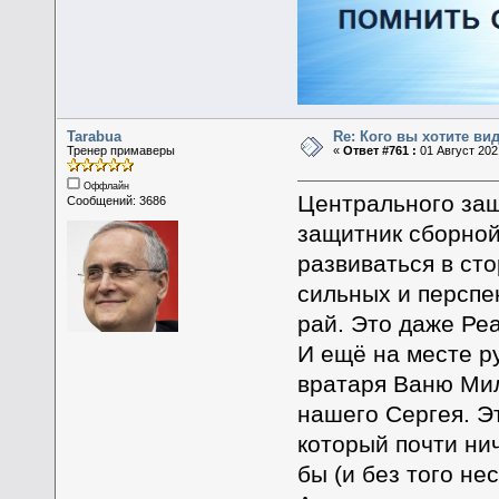
Tarabua
Re: Кого вы хотите ви
Тренер примаверы
«
Ответ #761 :
01 Август 2021
Оффлайн
Центрального защ
Сообщений: 3686
защитник сборной
развиваться в сто
сильных и перспек
рай. Это даже Ре
И ещё на месте р
вратаря Ваню Мил
нашего Сергея. Э
который почти нич
бы (и без того не