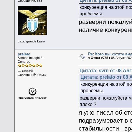
Цитата: prelato от 08 А
Сообщений: 653
конкуренция на этой по
проблемы.
разверни пожалуй
наличие конкурен
Lazio grande Lazio
prelato
Re: Кого вы хотите ви
Simone Inzaghi 21
«
Ответ #755 :
08 Август 2020
Сенатор
Цитата: svrn от 08 Авг
Оффлайн
Сообщений: 14033
Цитата: prelato от 08 
конкуренция на этой по
проблемы.
разверни пожалуйста м
плохо ?
я уже писал об ет
подразумевает в с
стабильности. вр