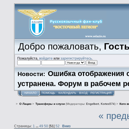
Добро пожаловать,
Гост
Пожалуйста,
войдите
или
зарегистрируйтесь
.
Ошибка отображения 
Новости:
устранена. Форум в рабочем р
НАЧАЛО
ПОМОЩЬ
КАЛЕНДАРЬ
ВХОД
РЕГИСТРАЦИЯ
>
О Лацио
>
Трансферы и слухи
(Модераторы:
Engelbert
,
Kortes574
) >
Кого в
« пред
Страницы:
1
...
49
50
[
51
]
52
Вниз