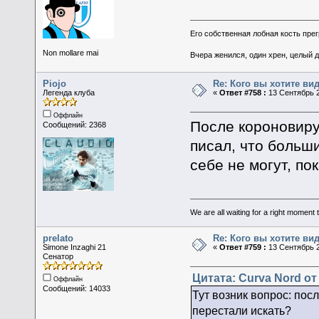
Его собственная лобная кость пре
Non mollare mai
Вчера женился, один хрен, целый 
Piojo
Re: Кого вы хотите ви
Легенда клуба
«
Ответ #758 :
13 Сентябрь 2
Оффлайн
После короновиру
Сообщений: 2368
писал, что больш
себе не могут, пок
We are all waiting for a right moment
prelato
Re: Кого вы хотите ви
Simone Inzaghi 21
«
Ответ #759 :
13 Сентябрь 2
Сенатор
Цитата: Curva Nord от
Оффлайн
Сообщений: 14033
Тут возник вопрос: пос
перестали искать?