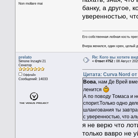
Non mollare mai
банку, а другое, 
уверенностью, чт
Его собственная лобная кость пре
Вчера женился, один хрен, целый 
prelato
Re: Кого вы хотите ви
Simone Inzaghi 21
«
Ответ #752 :
08 Август 2020
Сенатор
Цитата: Curva Nord от 
Оффлайн
Сообщений: 14033
Вова
, нам Де Врей вме
ленится
А по поводу Томаса и н
спорит.Только одно дело
шлангования ты завтра 
с уверенностью, что ал
я не верю что лот
только вавро не у