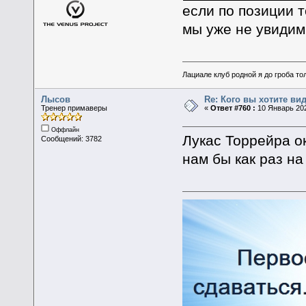
если по позиции т
мы уже не увидим
Лациале клуб родной я до гроба тол
Лысов
Re: Кого вы хотите ви
Тренер примаверы
«
Ответ #760 :
10 Январь 202
Оффлайн
Лукас Торрейра ок
Сообщений: 3782
нам бы как раз н