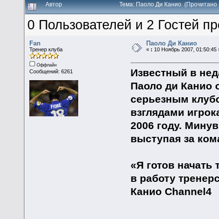
Автор
Тема: Паоло Ди Канио (Прочитано 
0 Пользователей и 2 Гостей пр
Fan
Паоло Ди Канио
Тренер клуба
«
:
10 Ноябрь 2007, 01:50:45 
Оффлайн
Известный в не
Сообщений: 6261
Паоло ди Канио 
серьезным клуб
взглядами игрока
2006 году. Мину
выступая за ком
«Я готов начать
в работу тренер
Канио Channel4