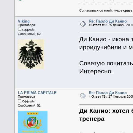
---------------------------------------------
Согласиться со мной лучше
сразу
Viking
Re: Паоло Ди Канио
Примавера
«
Ответ #8 :
25 Декабрь 2007,
Оффлайн
Сообщений: 62
Ди Канио - икона 
ирридучибили и м
Советую почитать 
Интересно.
LA PRIMA CAPITALE
Re: Паоло Ди Канио
Примавера
«
Ответ #9 :
17 Февраль 2008
Оффлайн
Сообщений: 51
Ди Канио: хотел 
тренера