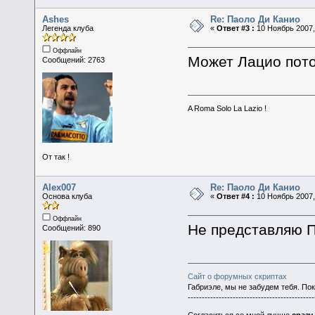
Ashes
Re: Паоло Ди Канио
Легенда клуба
«
Ответ #3 :
10 Ноябрь 2007,
Оффлайн
Может Лацио пото
Сообщений: 2763
A Roma Solo La Lazio !
От так !
Alex007
Re: Паоло Ди Канио
Основа клуба
«
Ответ #4 :
10 Ноябрь 2007,
Оффлайн
Не представляю 
Сообщений: 890
Сайт о форумных скриптах
Габриэле, мы не забудем тебя. По
---------------------------------------------