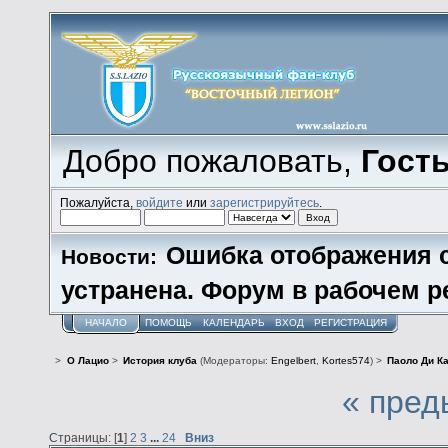
Добро пожаловать,
Гост
Пожалуйста,
войдите
или
зарегистрируйтесь
.
Ошибка отображения 
Новости:
устранена. Форум в рабочем р
НАЧАЛО
ПОМОЩЬ
КАЛЕНДАРЬ
ВХОД
РЕГИСТРАЦИЯ
>
О Лацио
>
История клуба
(Модераторы:
Engelbert
,
Kortes574
) >
Паоло Ди К
« пред
Страницы: [
1
]
2
3
...
24
Вниз