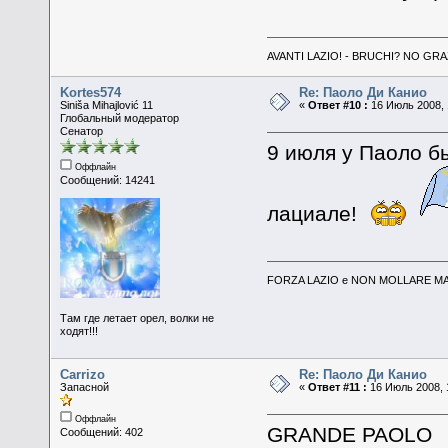
AVANTI LAZIO! - BRUCHI? NO GRA
Kortes574
Re: Паоло Ди Канио
Siniša Mihajlović 11
«
Ответ #10 :
16 Июль 2008, 
Глобальный модератор
Сенатор
9 июля у Паоло б
Оффлайн
Сообщений: 14241
лациале!
FORZA LAZIO e NON MOLLARE MAI
Там где летает орел, волки не
ходят!!!
Carrizo
Re: Паоло Ди Канио
Запасной
«
Ответ #11 :
16 Июль 2008, 
Оффлайн
GRANDE PAOLO
Сообщений: 402