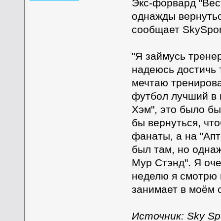
Экс-форвард "Вес
однажды вернуться
сообщает SkySpor
"Я займусь трене
надеюсь достичь т
мечтаю тренирова
футбол лучший в 
Хэм", это было бы
бы вернуться, что
фанаты, а на "Ап
был там, но одна
Мур Стэнд". Я оч
неделю я смотрю 
занимает в моём 
Источник: Sky Sp