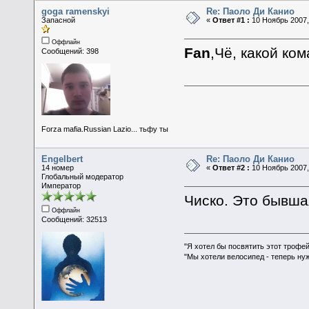
goga ramenskyi
Re: Паоло Ди Канио
Запасной
«
Ответ #1 :
10 Ноябрь 2007,
Оффлайн
Fan
,Чё, какой ко
Сообщений: 398
Forza mafia.Russian Lazio... тьфу ты
Engelbert
Re: Паоло Ди Канио
14 номер
«
Ответ #2 :
10 Ноябрь 2007,
Глобальный модератор
Император
Чиско. Это бывша
Оффлайн
Сообщений: 32513
"Я хотел бы посвятить этот трофей
"Мы хотели велосипед - теперь ну