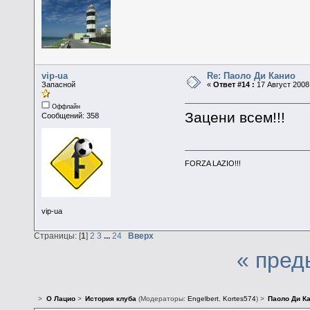
vip-ua
Re: Паоло Ди Канио
Запасной
«
Ответ #14 :
17 Август 2008,
Оффлайн
Зацени всем!!!
Сообщений: 358
FORZA LAZIO!!!
vip-ua
Страницы: [
1
]
2
3
...
24
Вверх
« пред
>
О Лацио
>
История клуба
(Модераторы:
Engelbert
,
Kortes574
) >
Паоло Ди К