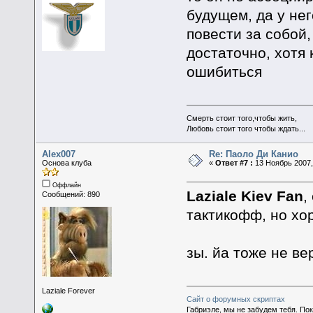
будущем, да у нег
повести за собой,
достаточно, хотя 
ошибиться
Смерть стоит того,чтобы жить,
Любовь стоит того чтобы ждать...
Alex007
Re: Паоло Ди Канио
Основа клуба
«
Ответ #7 :
13 Ноябрь 2007,
Оффлайн
Laziale Kiev Fan
,
Сообщений: 890
тактикофф, но хо
зы. йа тоже не в
Laziale Forever
Сайт о форумных скриптах
Габриэле, мы не забудем тебя. По