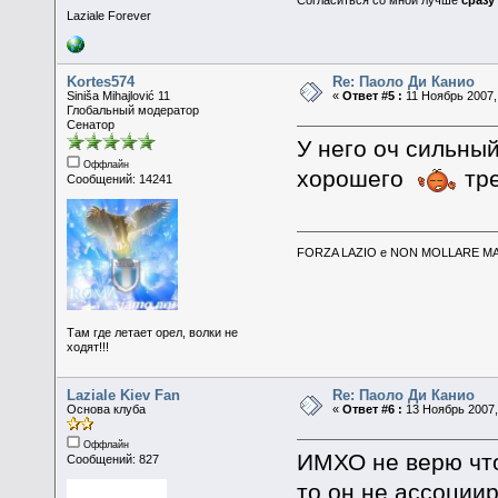
Согласиться со мной лучше
сразу
Laziale Forever
Kortes574
Re: Паоло Ди Канио
Siniša Mihajlović 11
«
Ответ #5 :
11 Ноябрь 2007, 
Глобальный модератор
Сенатор
У него оч сильный
Оффлайн
хорошего
тр
Сообщений: 14241
FORZA LAZIO e NON MOLLARE MAI
Там где летает орел, волки не
ходят!!!
Laziale Kiev Fan
Re: Паоло Ди Канио
Основа клуба
«
Ответ #6 :
13 Ноябрь 2007,
Оффлайн
ИМХО не верю что
Сообщений: 827
то он не ассоции